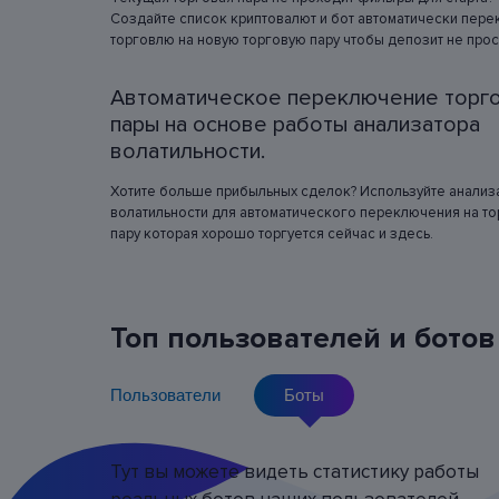
изменения цен в прошлом с виртуальным
Создайте список криптовалют и бот автоматически пере
депозитом.
торговлю на новую торговую пару чтобы депозит не прос
Автоматическое переключение торг
пары на основе работы анализатора
волатильности.
Хотите больше прибыльных сделок? Используйте анализ
волатильности для автоматического переключения на т
пару которая хорошо торгуется сейчас и здесь.
Торговля фьючерсами на
криптовалюту с кредитным
Топ пользователей и ботов
плечом
Пользователи
Боты
Использование кредитного плеча позволя
открывать большие позиции с минимальны
вложениями. Для некоторых торговых пар 
можете использовать кредитное плечо до x1
Тут вы можете видеть статистику работы