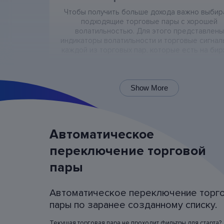
Чтобы получить больше дохода важно выбир
подходящие торговые пары с хорошей
волатильностью. Для этого представлены
индикаторы волатильности и торговые сигнал
каждой из торговых пар, которые есть на бир
Show More
Автоматическое
переключение торговой
пары
Симуляция работы бота (backtes
Для подбора оптимальных настроек работы 
Автоматическое переключение торг
можно посмотреть симуляцию его работы 
последние 60 дней по любой из торговых па
пары по заранее созданному списку.
Попробуйте разные настройки и посмотрите 
бы бот торговал на реальных графиках
Текущая торговая пара не проходит фильтры для старта?