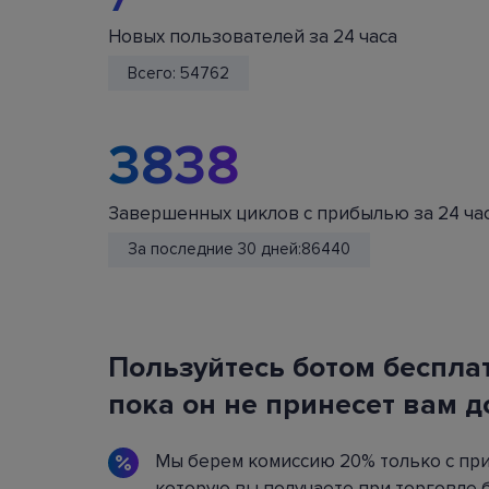
7
Новых пользователей за 24 часа
Всего:
54762
Безопасно
Мы не храним и не принимаем депозиты
пользователей. Все средства хранятся в ва
3838
аккаунтах на криптовалютных биржах.
Завершенных циклов с прибылью за 24 ча
За последние 30 дней:
86440
Пользуйтесь ботом бесплат
Широкие возможности по
пока он не принесет вам д
настройке бота
Мы берем комиссию 20% только с пр
С помощью удобного интерфейса можно
настроить любой из аспектов работы бота
которую вы получаете при торговле 