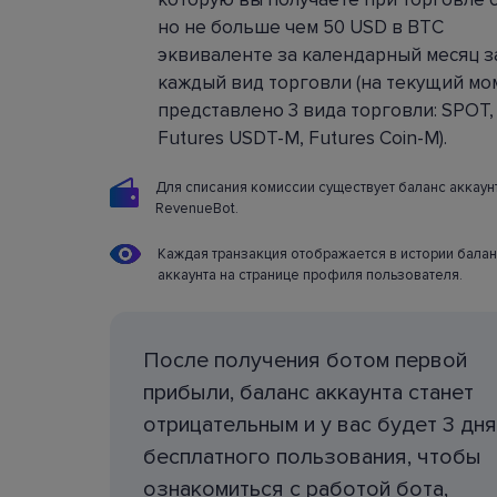
Каждая из настроек и все возможности подр
но не больше чем 50 USD в BTC
описаны в
Базе знаний
.
эквиваленте за календарный месяц з
каждый вид торговли (на текущий мо
представлено 3 вида торговли: SPOT,
Futures USDT-M, Futures Coin-M).
Для списания комиссии существует баланс аккаун
RevenueBot.
Каждая транзакция отображается в истории бала
аккаунта на странице профиля пользователя.
После получения ботом первой
прибыли, баланс аккаунта станет
отрицательным и у вас будет 3 дня
бесплатного пользования, чтобы
ознакомиться с работой бота,