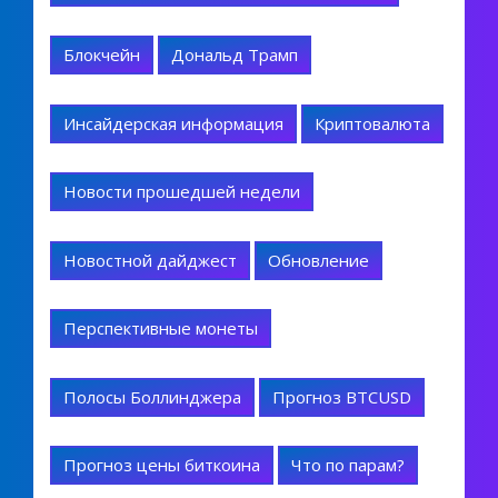
Блокчейн
Дональд Трамп
Инсайдерская информация
Криптовалюта
Новости прошедшей недели
Новостной дайджест
Обновление
Перспективные монеты
Полосы Боллинджера
Прогноз BTCUSD
Прогноз цены биткоина
Что по парам?