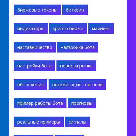
биржевые токены
биткоин
индикаторы
крипто биржи
майнинг
наставничество
настройка бота
настройки бота
новости рынка
обновления
оптимизация торговли
пример работы бота
прогнозы
реальные примеры
сигналы