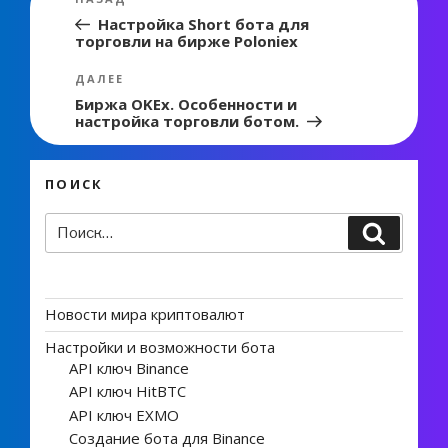
по
запись:
Настройка Short бота для
торговли на бирже Poloniex
записям
Следующая
ДАЛЕЕ
запись
Биржа OKEx. Особенности и
настройка торговли ботом.
ПОИСК
Искать:
Поиск
Новости мира криптовалют
Настройки и возможности бота
API ключ Binance
API ключ HitBTC
API ключ EXMO
Создание бота для Binance