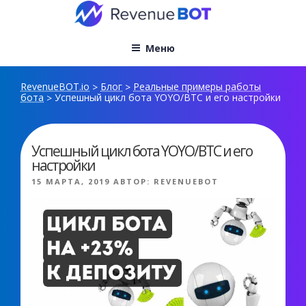
Перейти
к
содержимому
Меню
RevenueBOT.io
Блог
Реальные примеры работы
>
>
бота
Успешный цикл бота YOYO/BTC и его настройки
>
Успешный цикл бота YOYO/BTC и его
настройки
ОПУБЛИКОВАНО
15 МАРТА, 2019
АВТОР:
REVENUEBOT