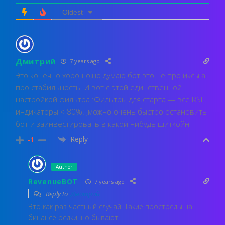
Oldest
Дмитрий
7 years ago
Это конечно хорошо,но думаю бот это не про иксы а
про стабильность. И вот с этой единственной
настройкой фильтра :Фильтры для старта — все RSI
индикаторы < 80%. ,можно очень быстро остановить
бот и заинвестировать в какой нибудь шиткойн
Reply
-1
Author
RevenueBOT
7 years ago
Reply to
Дмитрий
Это как раз частный случай. Такие прострелы на
бинансе редки, но бывают.