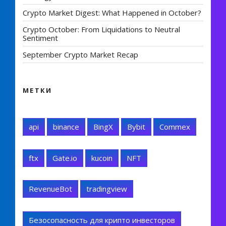
Crypto Market Digest: What Happened in October?
Crypto October: From Liquidations to Neutral
Sentiment
September Crypto Market Recap
МЕТКИ
api
binance
BingX
Bybit
Commex
ftx
Gate.io
kucoin
NFT
RevenueBot
tradingview
Безосопасность для крипто инвесторов