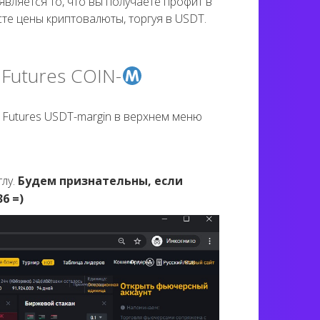
является то, что вы получаете профит в
сте цены криптовалюты, торгуя в USDT.
 Futures COIN-
 Futures USDT-margin в верхнем меню
лу.
Будем признательны, если
6 =)