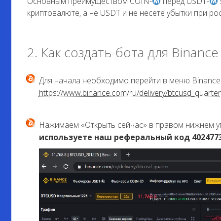
Основным преимуществом COIN-
перед USDT-
криптовалюте, а не USDT и не несете убытки при ро
2. Как создать бота для Binance
Для начала необходимо перейти в меню Binance
https://www.binance.com/ru/delivery/btcusd_quarter
Нажимаем «Открыть сейчас» в правом нижнем уг
используете наш реферальный код 4024773