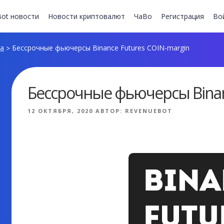
ot новости
Новости криптовалют
ЧаВо
Регистрация
Во
та
Бессрочные фьючерсы Binance Futures COIN-margin
>
Бессрочные фьючерсы Binan
ОПУБЛИКОВАНО
12 ОКТЯБРЯ, 2020
АВТОР:
REVENUEBOT