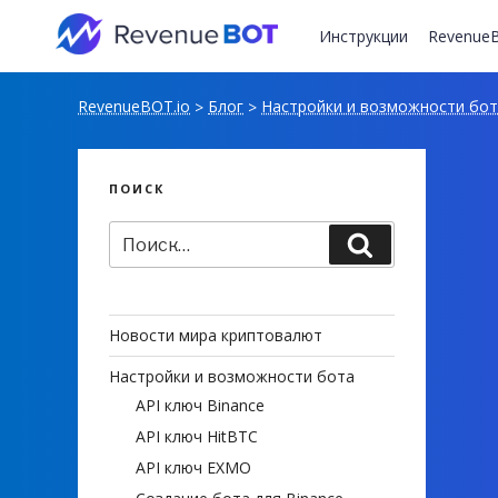
Перейти
к
Инструкции
RevenueB
содержимому
RevenueBOT.io
Блог
Настройки и возможности бо
>
>
ПОИСК
Искать:
Поиск
Новости мира криптовалют
Настройки и возможности бота
API ключ Binance
API ключ HitBTC
API ключ EXMO