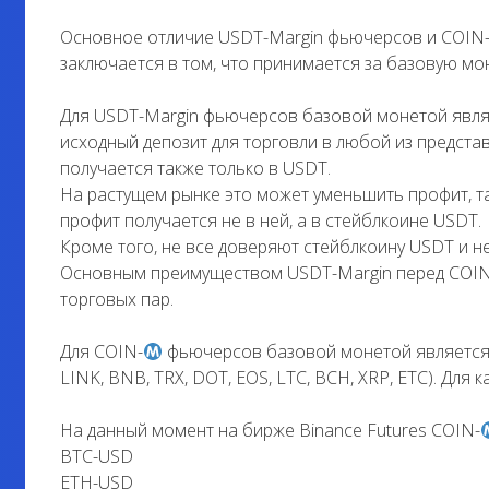
Основное отличие USDT-Margin фьючерсов и COIN-
заключается в том, что принимается за базовую мон
Для USDT-Margin фьючерсов базовой монетой явля
исходный депозит для торговли в любой из предста
получается также только в USDT.
На растущем рынке это может уменьшить профит, та
профит получается не в ней, а в стейблкоине USDT.
Кроме того, не все доверяют стейблкоину USDT и не
Основным преимуществом USDT-Margin перед COIN
торговых пар.
Для COIN-
фьючерсов базовой монетой является B
LINK, BNB, TRX, DOT, EOS, LTC, BCH, XRP, ETC). Для
На данный момент на бирже Binance Futures COIN-
BTC-USD
ETH-USD