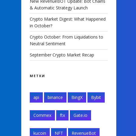
New RevenueBOT Update: Bot Chains
& Automatic Strategy Launch
Crypto Market Digest: What Happened
in October?
Crypto October: From Liquidations to
Neutral Sentiment
September Crypto Market Recap
МЕТКИ
api
binance
BingX
Bybit
Commex
ftx
Gate.io
kucoin
NFT
RevenueBot