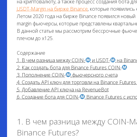
на криптовалюту, а также процесс создания бота 
USDT-Margin на бирже Binance
, которые появились 
Летом 2020 года на бирже Binance появился новый
margin фьючерсы, которые представлены кварталь
В данной статье мы рассмотрим бессрочные фьюче
плечом до х125.
Содержание
1. В чем разница между COIN-
и USDT-
на Binan
2. Как создать бота для Binance Futures COIN-
3. Пополнение COIN-
фьючерсного счета
4. Создать API ключ для торговли на Binance Futures
5. Добавление API ключа на RevenueBot
6. Создание бота для COIN-
Binance Futures с ис
1. В чем разница между COIN-M
Binance Futures?