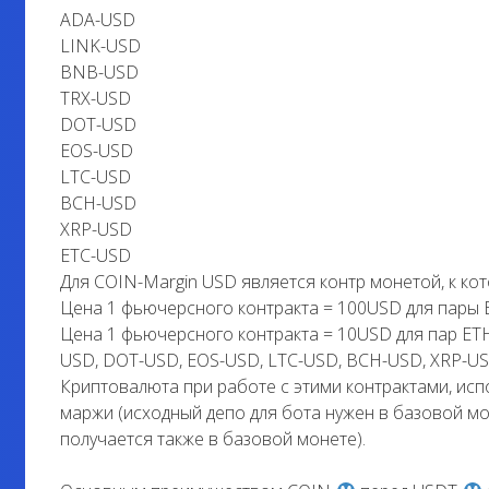
ADA-USD
LINK-USD
BNB-USD
TRX-USD
DOT-USD
EOS-USD
LTC-USD
BCH-USD
XRP-USD
ETC-USD
Для COIN-Margin USD является контр монетой, к кот
Цена 1 фьючерсного контракта = 100USD для пары 
Цена 1 фьючерсного контракта = 10USD для пар ET
USD, DOT-USD, EOS-USD, LTC-USD, BCH-USD, XRP-US
Криптовалюта при работе с этими контрактами, ис
маржи (исходный депо для бота нужен в базовой мо
получается также в базовой монете).