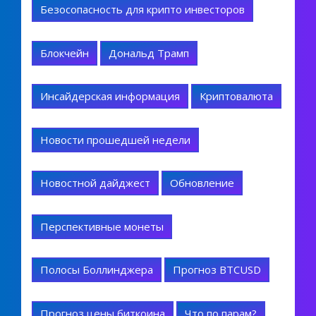
Безосопасность для крипто инвесторов
Блокчейн
Дональд Трамп
Инсайдерская информация
Криптовалюта
Новости прошедшей недели
Новостной дайджест
Обновление
Перспективные монеты
Полосы Боллинджера
Прогноз BTCUSD
Прогноз цены биткоина
Что по парам?