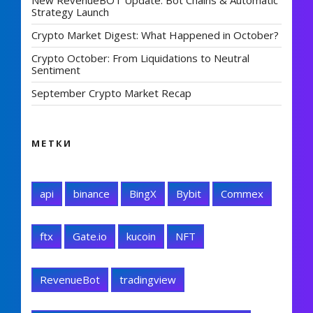
New RevenueBOT Update: Bot Chains & Automatic
Strategy Launch
Crypto Market Digest: What Happened in October?
Crypto October: From Liquidations to Neutral
Sentiment
September Crypto Market Recap
МЕТКИ
api
binance
BingX
Bybit
Commex
ftx
Gate.io
kucoin
NFT
RevenueBot
tradingview