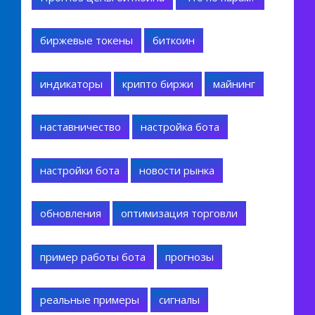
биржевые токены
биткоин
индикаторы
крипто биржи
майнинг
наставничество
настройка бота
настройки бота
новости рынка
обновления
оптимизация торговли
пример работы бота
прогнозы
реальные примеры
сигналы