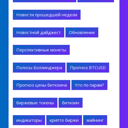
Новости прошедшей недели
Новостной дайджест
Обновление
Перспективные монеты
Полосы Боллинджера
Прогноз BTCUSD
Прогноз цены биткоина
Что по парам?
биржевые токены
биткоин
индикаторы
крипто биржи
майнинг