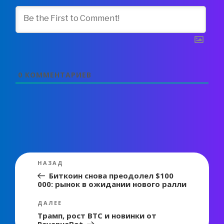
0
КОММЕНТАРИЕВ
Навигация
Предыдущая
НАЗАД
по
запись:
Биткоин снова преодолел $100
000: рынок в ожидании нового ралли
записям
Следующая
ДАЛЕЕ
запись
Трамп, рост BTC и новинки от
RevenueBot