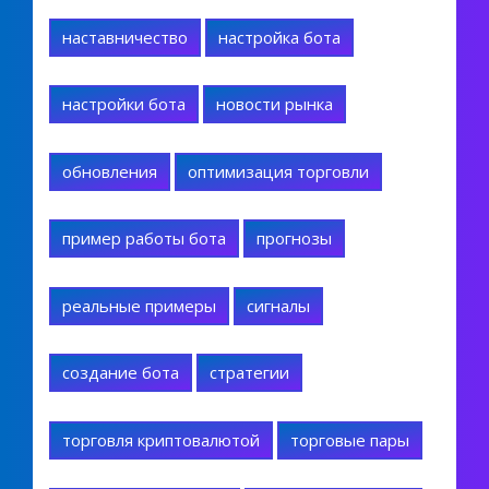
наставничество
настройка бота
настройки бота
новости рынка
обновления
оптимизация торговли
пример работы бота
прогнозы
реальные примеры
сигналы
создание бота
стратегии
торговля криптовалютой
торговые пары