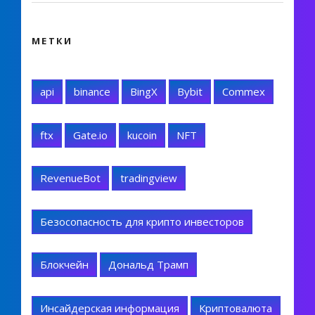
МЕТКИ
api
binance
BingX
Bybit
Commex
ftx
Gate.io
kucoin
NFT
RevenueBot
tradingview
Безосопасность для крипто инвесторов
Блокчейн
Дональд Трамп
Инсайдерская информация
Криптовалюта