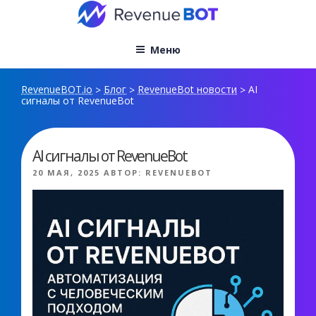
Перейти
к
содержимому
Меню
RevenueBOT.io
Блог
RevenueBot новости
AI
>
>
>
сигналы от RevenueBot
AI сигналы от RevenueBot
ОПУБЛИКОВАНО
20 МАЯ, 2025
АВТОР:
REVENUEBOT