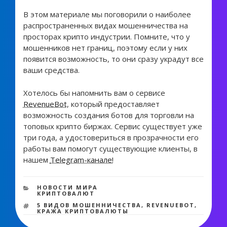
В этом материале мы поговорили о наиболее
распространенных видах мошенничества на
просторах крипто индустрии. Помните, что у
мошенников нет границ, поэтому если у них
появится возможность, то они сразу украдут все
ваши средства.
Хотелось бы напомнить вам о сервисе
RevenueBot
, который предоставляет
возможность создания ботов для торговли на
топовых крипто биржах. Сервис существует уже
три года, а удостовериться в прозрачности его
работы вам помогут существующие клиенты, в
нашем
Telegram-канале!
1 338 views
РУБРИКИ
НОВОСТИ МИРА
КРИПТОВАЛЮТ
МЕТКИ
5 ВИДОВ МОШЕННИЧЕСТВА
,
REVENUEBOT
,
КРАЖА КРИПТОВАЛЮТЫ