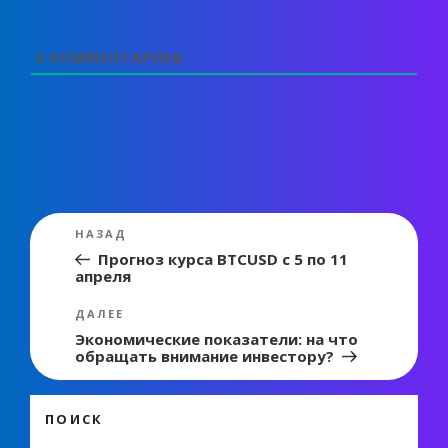
0
КОММЕНТАРИЕВ
Навигация
Предыдущая
НАЗАД
по
запись:
Прогноз курса BTCUSD с 5 по 11
апреля
записям
Следующая
ДАЛЕЕ
запись
Экономические показатели: на что
обращать внимание инвестору?
ПОИСК