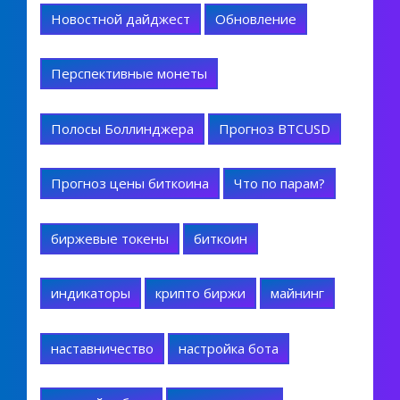
Новостной дайджест
Обновление
Перспективные монеты
Полосы Боллинджера
Прогноз BTCUSD
Прогноз цены биткоина
Что по парам?
биржевые токены
биткоин
индикаторы
крипто биржи
майнинг
наставничество
настройка бота