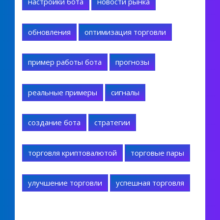
настройки бота
новости рынка
обновления
оптимизация торговли
пример работы бота
прогнозы
реальные примеры
сигналы
создание бота
стратегии
торговля криптовалютой
торговые пары
улучшение торговли
успешная торговля