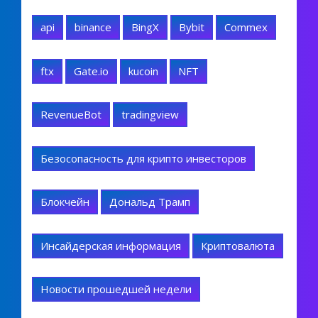
api
binance
BingX
Bybit
Commex
ftx
Gate.io
kucoin
NFT
RevenueBot
tradingview
Безосопасность для крипто инвесторов
Блокчейн
Дональд Трамп
Инсайдерская информация
Криптовалюта
Новости прошедшей недели