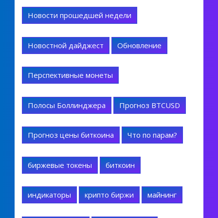
Новости прошедшей недели
Новостной дайджест
Обновление
Перспективные монеты
Полосы Боллинджера
Прогноз BTCUSD
Прогноз цены биткоина
Что по парам?
биржевые токены
биткоин
индикаторы
крипто биржи
майнинг