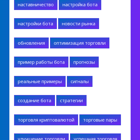
наставничество
настройка бота
настройки бота
новости рынка
обновления
оптимизация торговли
пример работы бота
прогнозы
реальные примеры
сигналы
создание бота
стратегии
торговля криптовалютой
торговые пары
улучшение торговли
успешная торговля