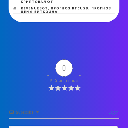
КРИПТОВАЛЮТ
МЕТКИ
REVENUEBOT
,
ПРОГНОЗ BTCUSD
,
ПРОГНОЗ
ЦЕНЫ БИТКОИНА
0
Рейтинг статьи
Subscribe
Login