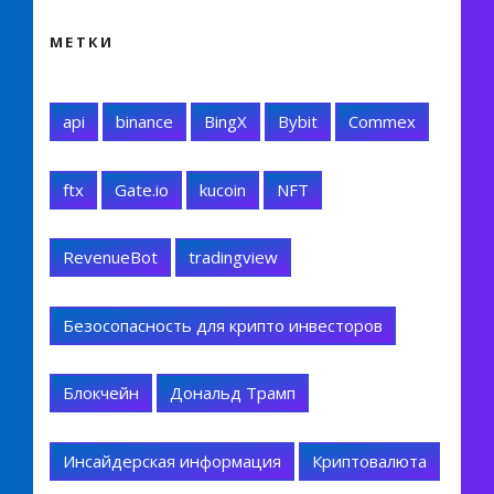
МЕТКИ
api
binance
BingX
Bybit
Commex
ftx
Gate.io
kucoin
NFT
RevenueBot
tradingview
Безосопасность для крипто инвесторов
Блокчейн
Дональд Трамп
Инсайдерская информация
Криптовалюта