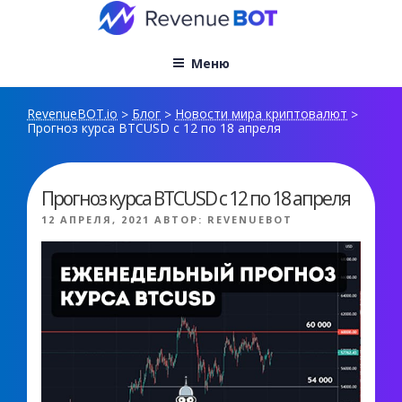
Перейти
к
содержимому
Меню
RevenueBOT.io
Блог
Новости мира криптовалют
>
>
>
Прогноз курса BTCUSD с 12 по 18 апреля
Прогноз курса BTCUSD с 12 по 18 апреля
ОПУБЛИКОВАНО
12 АПРЕЛЯ, 2021
АВТОР:
REVENUEBOT