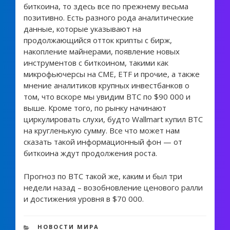
биткоина, то здесь все по прежнему весьма
позитивно. Есть разного рода аналитические
данные, которые указывают на
продолжающийся отток крипты с бирж,
накопление майнерами, появление новых
инструментов с биткоином, такими как
микрофьючерсы на CME, ETF и прочие, а также
мнение аналитиков крупных инвестбанков о
том, что вскоре мы увидим BTC по $90 000 и
выше. Кроме того, по рынку начинают
циркулировать слухи, будто Wallmart купил BTC
на кругленькую сумму. Все что может нам
сказать такой информационный фон — от
биткоина ждут продолжения роста.
Прогноз по BTC такой же, каким и был три
недели назад – возобновление ценового ралли
и достижения уровня в $70 000.
1 246 views
РУБРИКИ
НОВОСТИ МИРА