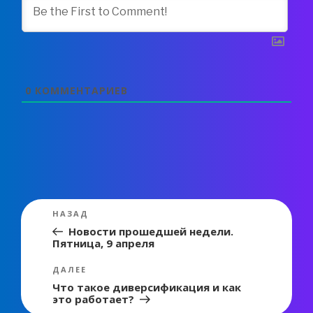
0
КОММЕНТАРИЕВ
Навигация
Предыдущая
НАЗАД
по
запись:
Новости прошедшей недели.
Пятница, 9 апреля
записям
Следующая
ДАЛЕЕ
запись
Что такое диверсификация и как
это работает?