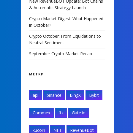
New RevenueBOT Update: Bot Chains
& Automatic Strategy Launch
Crypto Market Digest: What Happened
in October?
Crypto October: From Liquidations to
Neutral Sentiment
September Crypto Market Recap
МЕТКИ
api
binance
BingX
Bybit
Commex
ftx
Gate.io
kucoin
NFT
RevenueBot