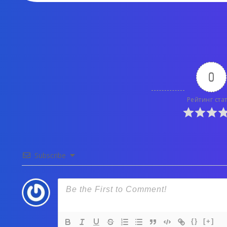
0
Рейтинг ста
Subscribe
{}
[+]