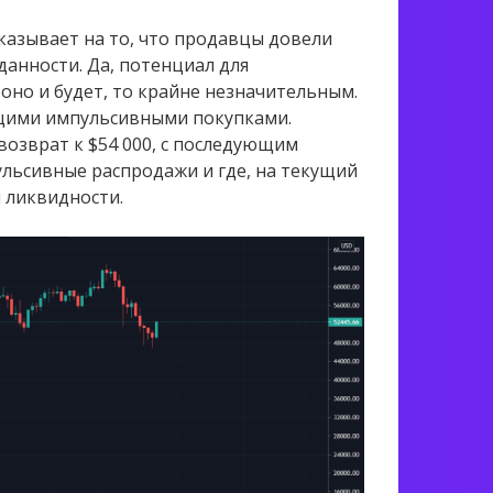
казывает на то, что продавцы довели
данности. Да, потенциал для
оно и будет, то крайне незначительным.
ющими импульсивными покупками.
озврат к $54 000, с последующим
ульсивные распродажи и где, на текущий
я ликвидности.