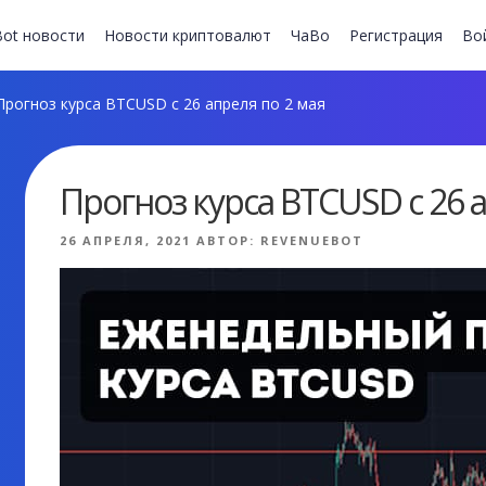
ot новости
Новости криптовалют
ЧаВо
Регистрация
Во
рогноз курса BTCUSD с 26 апреля по 2 мая
Прогноз курса BTCUSD с 26 а
ОПУБЛИКОВАНО
26 АПРЕЛЯ, 2021
АВТОР:
REVENUEBOT