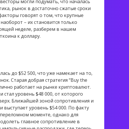
весторы могли подумать, что началась
тика, рынок в достаточно сжатые сроки
акторы говорят о том, что крупные
 наоборот – их становится только
тоящей неделе, разберем в нашем
ткоина к доллару.
сь до $52 500, что уже намекает на то,
ок. Старая добрая стратегия “Buy the
тлично работает на рынке криптовалют.
стал уровень $48 000, от которого
вверх. Ближайшей зоной сопротивления и
 выступает уровень $54 000. По факту
 переломном моменте, однако для
одолеть главное сопротивление в
и импульсивные распродажи, где теперь