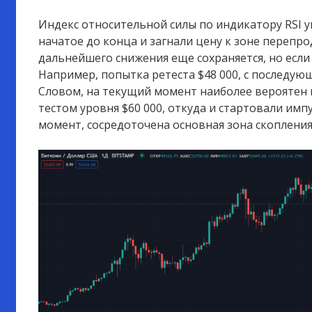
Индекс относительной силы по индикатору RSI у
начатое до конца и загнали цену к зоне перепро
дальнейшего снижения еще сохраняется, но если 
Например, попытка ретеста $48 000, с последу
Словом, на текущий момент наиболее вероятен в
тестом уровня $60 000, откуда и стартовали имп
момент, сосредоточена основная зона скоплени