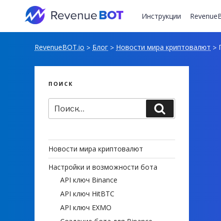
Перейти
к
Инструкции
RevenueB
содержимому
RevenueBOT.io
Блог
Новости мира криптовалют
П
>
>
>
ПОИСК
Искать:
Поиск
Новости мира криптовалют
Настройки и возможности бота
API ключ Binance
API ключ HitBTC
API ключ EXMO