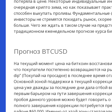
потеряла в цене. Некоторые индивидуальные ин
очередная крипто зима, но как показывает прак
способен выкупать проливы. Фундаментальные ф
инвесторы не стремятся покидать рынок, скорее
больше.
Чего же ждать в таком случае на предс
традиционном еженедельном
прогнозе курса би
Прогноз BTCUSD
На текущий момент цена на биткоин восстановила
что покупатели постепенно возвращаются на рын
dip” (Покупай на просадке) в последнее время о
Основной зоной поддержки в текущей коррекции 
цена уже дважды за последние дни дала отбой 
первым барьером на пути завершения коррекции
пробоя данного уровня можно будет говорить о
полного завершения коррекции потребуется пре
районе $60 000. Именно от этой зоны стартовал