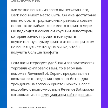
Как можно понять из всего вышесказанного,
Dark Pool имеет место быть. Он уже достаточно
плотно осел в традиционных рынках и совсем
скоро также займет свое место в крипто мире.
Он подходит в основном крупным инвесторам,
которые желают продать или купить
внушительную сумму крипто актива и при этом
не пошатнуть ее цену на рынке, чтобы
получить больше профита.
Если вас интересует удобная и автоматическая
торговля криптовалютами, то в этом вам
поможет RevenueBot. Сервис предоставляет
возможность создания торговых ботов для
трейдинга на топовых крипто биржах. Более
подробно с возможностями RevenueBot можно
ознакомиться на
официальном сайте сервиса
.
759 views
РУБРИКИ
НОВОСТИ МИРА