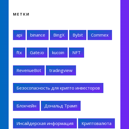
МЕТКИ
api
binance
BingX
Bybit
Commex
ftx
Gate.io
kucoin
NFT
RevenueBot
tradingview
Безосопасность для крипто инвесторов
Блокчейн
Дональд Трамп
Инсайдерская информация
Криптовалюта