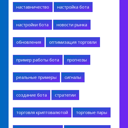
наставничество
настройка бота
настройки бота
новости рынка
обновления
оптимизация торговли
пример работы бота
прогнозы
реальные примеры
сигналы
создание бота
стратегии
торговля криптовалютой
торговые пары