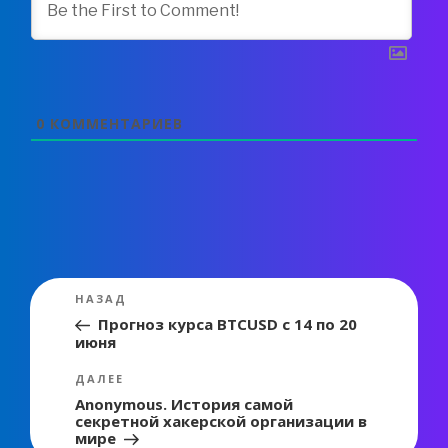
0
КОММЕНТАРИЕВ
Навигация
Предыдущая
НАЗАД
по
запись:
Прогноз курса BTCUSD с 14 по 20
июня
записям
Следующая
ДАЛЕЕ
запись
Anonymous. История самой
секретной хакерской организации в
мире