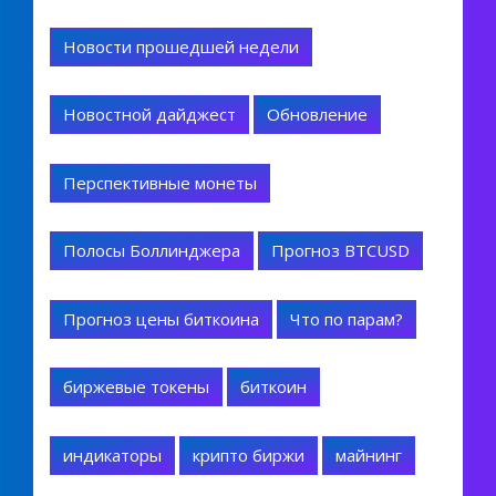
Новости прошедшей недели
Новостной дайджест
Обновление
Перспективные монеты
Полосы Боллинджера
Прогноз BTCUSD
Прогноз цены биткоина
Что по парам?
биржевые токены
биткоин
индикаторы
крипто биржи
майнинг