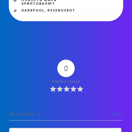
КРИПТОВАЛЮТ
МЕТКИ
DARKPOOL
,
REVENUEBOT
0
Рейтинг статьи
Subscribe
Login