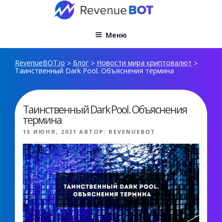
Перейти
к
содержимому
Меню
RevenueBOT.io
Блог
Новости мира криптовалют
>
>
>
Таинственный Dark Pool. Объяснения термина
Таинственный Dark Pool. Объяснения
термина
ОПУБЛИКОВАНО
15 ИЮНЯ, 2021
АВТОР:
REVENUEBOT