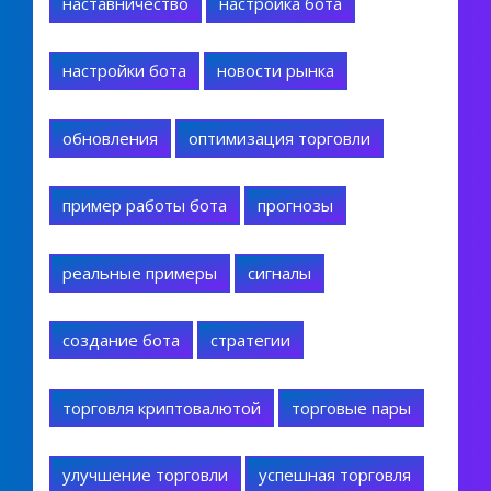
наставничество
настройка бота
настройки бота
новости рынка
обновления
оптимизация торговли
пример работы бота
прогнозы
реальные примеры
сигналы
создание бота
стратегии
торговля криптовалютой
торговые пары
улучшение торговли
успешная торговля