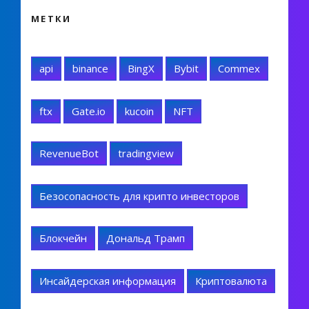
МЕТКИ
api
binance
BingX
Bybit
Commex
ftx
Gate.io
kucoin
NFT
RevenueBot
tradingview
Безосопасность для крипто инвесторов
Блокчейн
Дональд Трамп
Инсайдерская информация
Криптовалюта