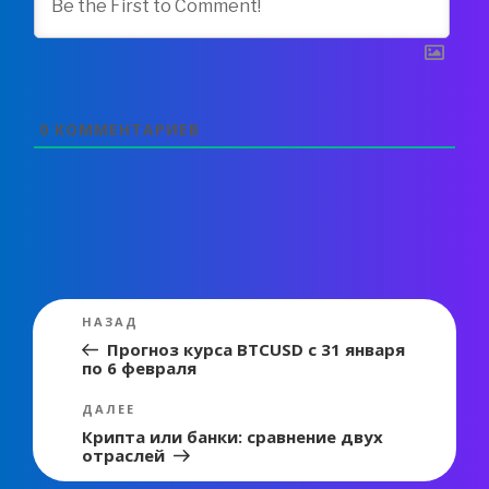
0
КОММЕНТАРИЕВ
Навигация
Предыдущая
НАЗАД
по
запись:
Прогноз курса BTCUSD с 31 января
по 6 февраля
записям
Следующая
ДАЛЕЕ
запись
Крипта или банки: сравнение двух
отраслей