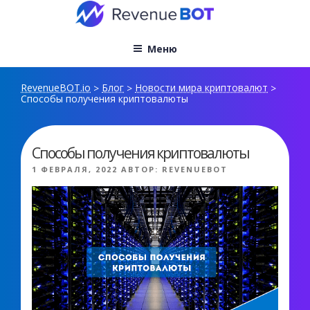
Перейти
к
содержимому
Меню
RevenueBOT.io
Блог
Новости мира криптовалют
>
>
>
Способы получения криптовалюты
Способы получения криптовалюты
ОПУБЛИКОВАНО
1 ФЕВРАЛЯ, 2022
АВТОР:
REVENUEBOT