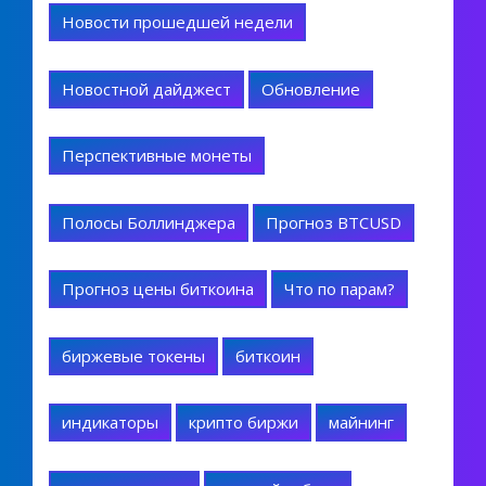
Новости прошедшей недели
Новостной дайджест
Обновление
Перспективные монеты
Полосы Боллинджера
Прогноз BTCUSD
Прогноз цены биткоина
Что по парам?
биржевые токены
биткоин
индикаторы
крипто биржи
майнинг