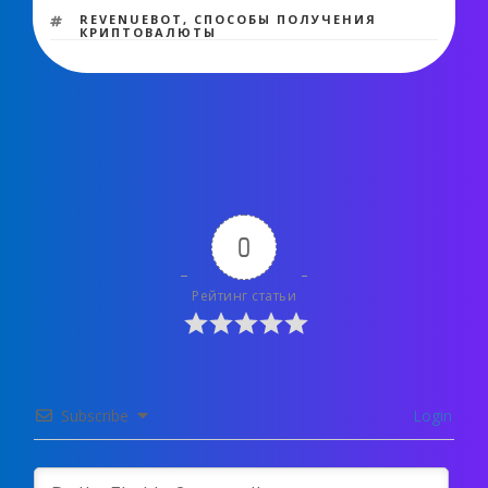
МЕТКИ
REVENUEBOT
,
СПОСОБЫ ПОЛУЧЕНИЯ
КРИПТОВАЛЮТЫ
0
Рейтинг статьи
Subscribe
Login