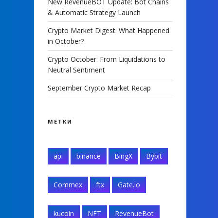
New RevenueBOT Update: Bot Chains
& Automatic Strategy Launch
Crypto Market Digest: What Happened
in October?
Crypto October: From Liquidations to
Neutral Sentiment
September Crypto Market Recap
МЕТКИ
api
binance
BingX
Bybit
Commex
ftx
Gate.io
kucoin
NFT
RevenueBot