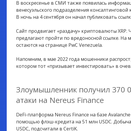
В воскресенье в СМИ также появилась информаци
венесуэльского подразделения консалтинговой к
В ночь на 4 сентября он начал публиковать ссыл
Сайт продвигает «раздачу» криптовалюты XRP. 
предлагают пройти по вредоносной ссылке. На
остаются на странице PwC Venezuela.
Напомним, в мае 2022 года мошенники распростр
котором тот «призывает инвестировать» в очев
Злоумышленник получил 370 0
атаки на Nereus Finance
DeFi-платформа Nereus Finance на базе Avalanch
помощью флэш-кредита на 51 млн USDC. Добыча 
USDC, подсчитали в CertiK.