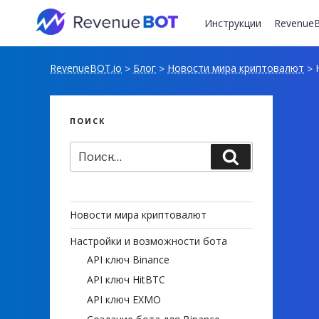
Перейти
к
Инструкции
RevenueB
содержимому
RevenueBOT.io
Блог
Новости мира криптовалют
Н
>
>
>
ПОИСК
Искать:
Поиск
Новости мира криптовалют
Настройки и возможности бота
API ключ Binance
API ключ HitBTC
API ключ EXMO