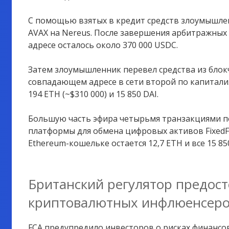
С помощью взятых в кредит средств злоумышле
AVAX на Nereus. После завершения арбитражных 
адресе осталось около 370 000 USDC.
Затем злоумышленник перевел средства из блокч
совпадающем адресе в сети второй по капитали
194 ETH (~$310 000) и 15 850 DAI.
Большую часть эфира четырьмя транзакциями по
платформы для обмена цифровых активов FixedFl
Ethereum-кошельке остается 12,7 ETH и все 15 850
Британский регулятор предост
криптовалютных инфлюенсер
FCA предупредило инвесторов о рисках финансо