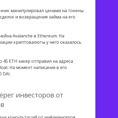
нник манипулировал ценами на токены
сделок и возвращения займа на его
ейна Avalanche в Ethereum. На
зации криптовалюты у него оказалось
 45 ETH хакер отправил на адреса
oat. На момент написания в его
 DAI.
ерег инвесторов от
ов
вых консультаций от инфлюенсеров,