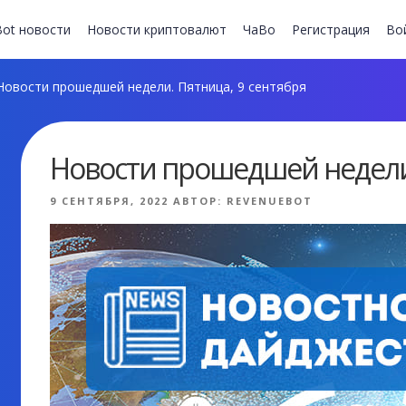
ot новости
Новости криптовалют
ЧаВо
Регистрация
Во
овости прошедшей недели. Пятница, 9 сентября
Новости прошедшей недели.
ОПУБЛИКОВАНО
9 СЕНТЯБРЯ, 2022
АВТОР:
REVENUEBOT