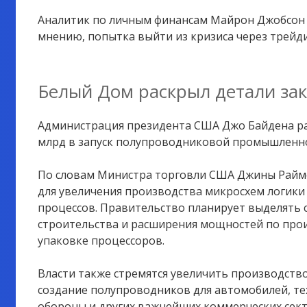
Аналитик по личным финансам Майрон Джобсон 
мнению, попытка выйти из кризиса через трейди
Белый Дом раскрыл детали за
Администрация президента США Джо Байдена рас
млрд в запуск полупроводниковой промышленнос
По словам Министра торговли США Джины Раймо
для увеличения производства микросхем логики
процессов. Правительство планирует выделять с
строительства и расширения мощностей по прои
упаковке процессоров.
Власти также стремятся увеличить производство
создание полупроводников для автомобилей, тех
обороны и других важнейших коммерческих сект