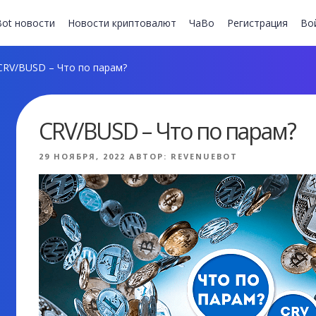
ot новости
Новости криптовалют
ЧаВо
Регистрация
Во
RV/BUSD – Что по парам?
CRV/BUSD – Что по парам?
ОПУБЛИКОВАНО
29 НОЯБРЯ, 2022
АВТОР:
REVENUEBOT