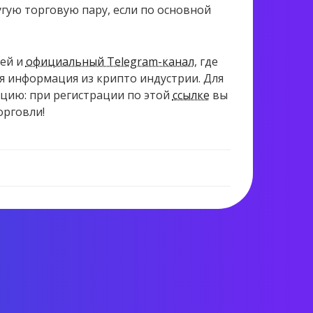
угую торговую пару, если по основной
ей и
официальный Telegram-канал
, где
ая информация из крипто индустрии. Для
цию: при регистрации по этой
ссылке
вы
орговли!
993 views