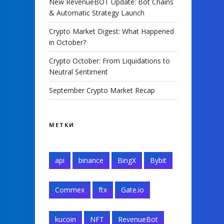
New RevenueBOT Update: Bot Chains
& Automatic Strategy Launch
Crypto Market Digest: What Happened
in October?
Crypto October: From Liquidations to
Neutral Sentiment
September Crypto Market Recap
МЕТКИ
api
binance
BingX
Bybit
Commex
ftx
Gate.io
kucoin
NFT
RevenueBot