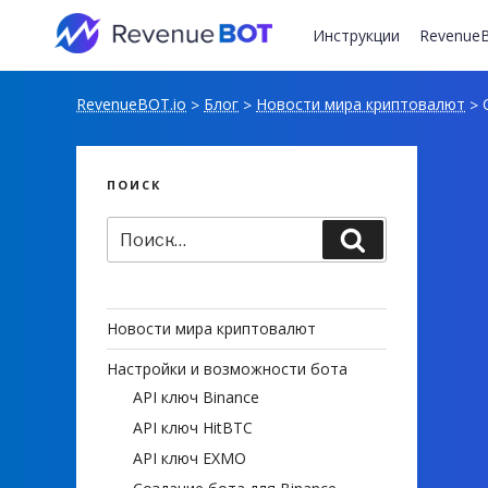
Перейти
к
Инструкции
RevenueB
содержимому
RevenueBOT.io
Блог
Новости мира криптовалют
C
>
>
>
ПОИСК
Искать:
Поиск
Новости мира криптовалют
Настройки и возможности бота
API ключ Binance
API ключ HitBTC
API ключ EXMO