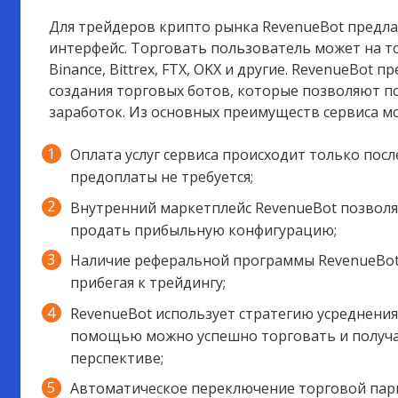
Для трейдеров крипто рынка RevenueBot предл
интерфейс. Торговать пользователь может на т
Binance, Bittrex, FTX, OKX и другие. RevenueBot
создания торговых ботов, которые позволяют п
заработок. Из основных преимуществ сервиса 
Оплата услуг сервиса происходит только пос
предоплаты не требуется;
Внутренний маркетплейс RevenueBot позволяе
продать прибыльную конфигурацию;
Наличие реферальной программы RevenueBot 
прибегая к трейдингу;
RevenueBot использует стратегию усреднения 
помощью можно успешно торговать и получа
перспективе;
Автоматическое переключение торговой пары