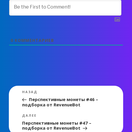
0
КОММЕНТАРИЕВ
Навигация
Предыдущая
НАЗАД
по
запись:
Перспективные монеты #46 –
подборка от RevenueBot
записям
Следующая
ДАЛЕЕ
запись
Перспективные монеты #47 –
подборка от RevenueBot