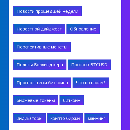
Новости прошедшей недели
Новостной дайджест
Обновление
Перспективные монеты
Полосы Боллинджера
Прогноз BTCUSD
Прогноз цены биткоина
Что по парам?
биржевые токены
биткоин
индикаторы
крипто биржи
майнинг