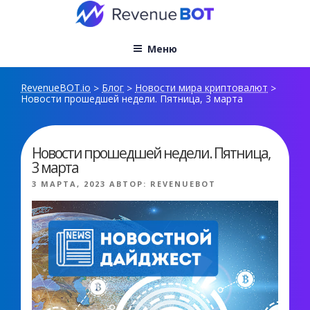
Перейти
к
содержимому
Меню
RevenueBOT.io
Блог
Новости мира криптовалют
>
>
>
Новости прошедшей недели. Пятница, 3 марта
Новости прошедшей недели. Пятница,
3 марта
ОПУБЛИКОВАНО
3 МАРТА, 2023
АВТОР:
REVENUEBOT