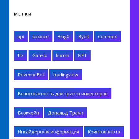
МЕТКИ
api
binance
BingX
Bybit
Commex
ftx
Gate.io
kucoin
NFT
RevenueBot
tradingview
Безосопасность для крипто инвесторов
Блокчейн
Дональд Трамп
Инсайдерская информация
Криптовалюта