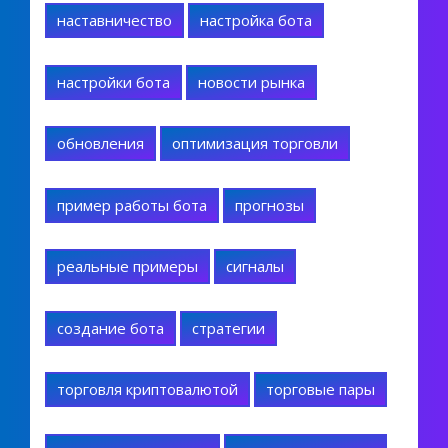
наставничество
настройка бота
настройки бота
новости рынка
обновления
оптимизация торговли
пример работы бота
прогнозы
реальные примеры
сигналы
создание бота
стратегии
торговля криптовалютой
торговые пары