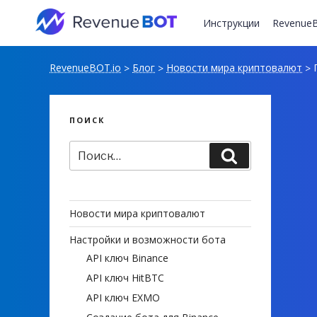
Перейти
к
Инструкции
RevenueB
содержимому
RevenueBOT.io
Блог
Новости мира криптовалют
П
>
>
>
ПОИСК
Искать:
Поиск
Новости мира криптовалют
Настройки и возможности бота
API ключ Binance
API ключ HitBTC
API ключ EXMO