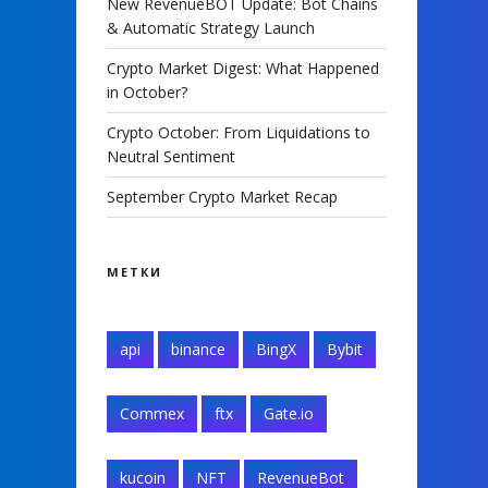
New RevenueBOT Update: Bot Chains
& Automatic Strategy Launch
Crypto Market Digest: What Happened
in October?
Crypto October: From Liquidations to
Neutral Sentiment
September Crypto Market Recap
МЕТКИ
api
binance
BingX
Bybit
Commex
ftx
Gate.io
kucoin
NFT
RevenueBot