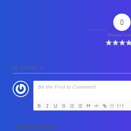
0
Рейтинг ста
Subscribe
{}
[+]
0
КОММЕНТАРИЕВ