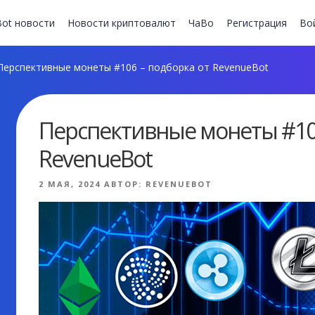
ot новости
Новости криптовалют
ЧаВо
Регистрация
Во
ерспективные монеты #106 – подборка от RevenueBot
Перспективные монеты #106
RevenueBot
ОПУБЛИКОВАНО
2 МАЯ, 2024
АВТОР:
REVENUEBOT