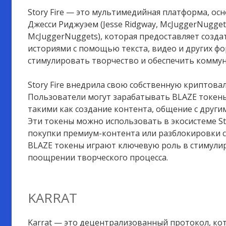
Story Fire — это мультимедийная платформа, о
Джесси Риджуэем (Jesse Ridgway, McJuggerNuggets
McJuggerNuggets), которая предоставляет созд
историями с помощью текста, видео и других ф
стимулировать творчество и обеспечить комму
Story Fire внедрила свою собственную криптова
Пользователи могут зарабатывать BLAZE токен
такими как создание контента, общение с други
Эти токены можно использовать в экосистеме Sto
покупки премиум-контента или разблокировки 
BLAZE токены играют ключевую роль в стимули
поощрении творческого процесса.
KARRAT
Karrat — это децентрализованный протокол, к