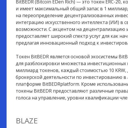
BitBEDR (Bitcoin EDen Rich) — это токен ERC-20,
и имеет максимальный общий запас в 1 миллиар
на переопределение децентрализованных инвес
интеграцию искусственного интеллекта (ИИ) в 
возможности. С акцентом на децентрализацию и
предоставляет широкий спектр услуг для как на
предлагая инновационный подход к инвестиров
Токен BitBEDR является основой экосистемы Bit
для разблокировки множества инвестиционных в
миллиард токенов, каждый стоимостью 10 KRW, 
брокерской деятельности по инвестированию в
платформе BitBEDRplatform. Кроме использован
токены BitBEDR предоставляют различные права
голоса на управление, уровни квалификации член
BLAZE