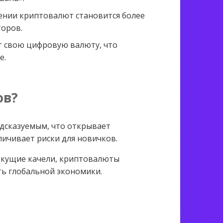
ении криптовалют становится более
торов.
т свою цифровую валюту, что
е.
ов?
едсказуемым, что открывает
ичивает риски для новичков.
текущие качели, криптовалюты
ть глобальной экономики.