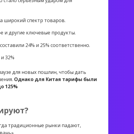
то стало серьёзным ударом для
а широкий спектр товаров.
фе и другие ключевые продукты.
составили 24% и 25% соответственно.
 и 32%
аузе для новых пошлин, чтобы дать
шения.
Однако для Китая тарифы были
до 125%
ируют?
огда традиционные рынки падают,
вань».