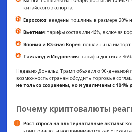
Китай
: пошлины на товары достигли 104%, ч
китайского экспорта.
Евросоюз
: введены пошлины в размере 20% н
Вьетнам
: тарифы составили 46%, включая ко
Япония и Южная Корея
: пошлины на импорт 
Таиланд и Индонезия
: тарифы достигли 36%
Недавно Дональд Трамп объявил о 90-дневной п
возможность странам обсудить торговые согла
не только сохранены, но и увеличены с 104% 
Почему криптовалюты реаг
Рост спроса на альтернативные активы
: К
криптовалюты воспринимаются как «тихая га