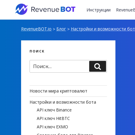
Перейти
к
Инструкции
RevenueB
содержимому
RevenueBOT.io
Блог
Настройки и возможности бо
>
>
ПОИСК
Искать:
Поиск
Новости мира криптовалют
Настройки и возможности бота
API ключ Binance
API ключ HitBTC
API ключ EXMO