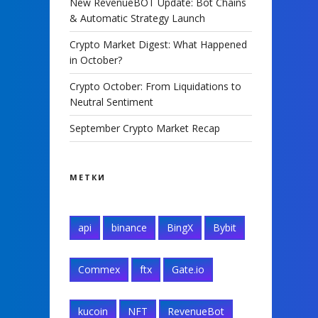
New RevenueBOT Update: Bot Chains
& Automatic Strategy Launch
Crypto Market Digest: What Happened
in October?
Crypto October: From Liquidations to
Neutral Sentiment
September Crypto Market Recap
МЕТКИ
api
binance
BingX
Bybit
Commex
ftx
Gate.io
kucoin
NFT
RevenueBot