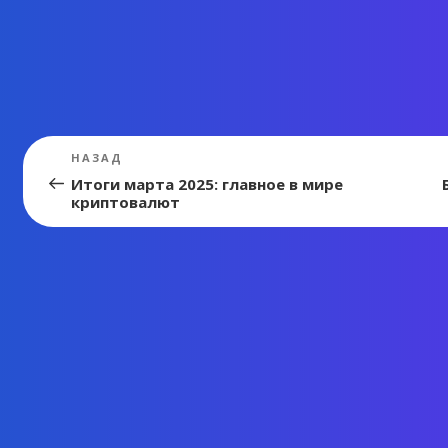
Навигация
Предыдущая
НАЗАД
запись:
по
Итоги марта 2025: главное в мире
криптовалют
записям