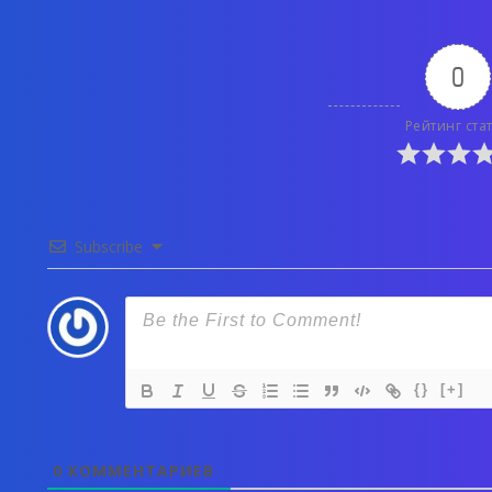
0
Рейтинг ста
Subscribe
{}
[+]
0
КОММЕНТАРИЕВ