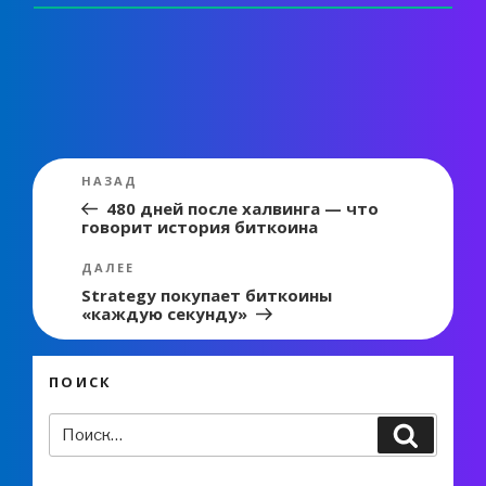
Навигация
Предыдущая
НАЗАД
по
запись:
480 дней после халвинга — что
говорит история биткоина
записям
Следующая
ДАЛЕЕ
запись
Strategy покупает биткоины
«каждую секунду»
ПОИСК
Искать:
Поиск