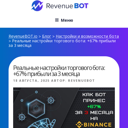
Перейти
к
содержимому
Меню
RevenueBOT.io
Блог
Настройки и возможности бота
>
>
Реальные настройки торгового бота: +67% прибыли
>
за 3 месяца
Реальные настройки торгового бота:
+67% прибыли за 3 месяца
ОПУБЛИКОВАНО
18 АВГУСТА, 2025
АВТОР:
REVENUEBOT