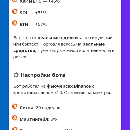
XRP и ETC
— +45%
SOL
— +53%
ETH
— +67%
Важно: это
реальные сделки
, а не симуляции
или бэктест. Торговля велась на
реальные
средства
, с учётом рыночной волатильности и
рисков.
Настройки бота
Бот работал на
фьючерсах Binance
с
кредитным плечом x10. Основные параметры:
Сетка:
20 ордеров
Мартингейл:
5%