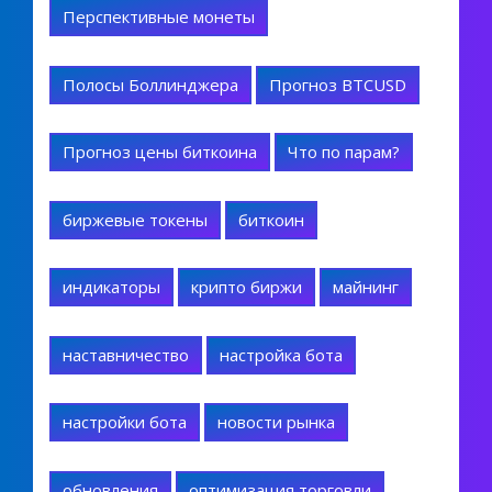
Перспективные монеты
Полосы Боллинджера
Прогноз BTCUSD
Прогноз цены биткоина
Что по парам?
биржевые токены
биткоин
индикаторы
крипто биржи
майнинг
наставничество
настройка бота
настройки бота
новости рынка
обновления
оптимизация торговли