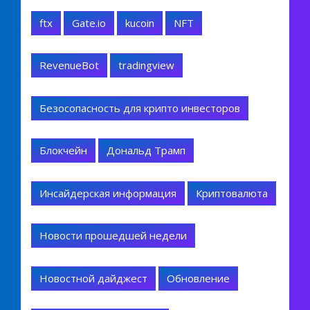
ftx
Gate.io
kucoin
NFT
RevenueBot
tradingview
Безосопасность для крипто инвесторов
Блокчейн
Дональд Трамп
Инсайдерская информация
Криптовалюта
Новости прошедшей недели
Новостной дайджест
Обновление