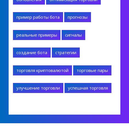
пример работы бота
прогнозы
реальные примеры
сигналы
создание бота
стратегии
торговля криптовалютой
торговые пары
улучшение торговли
успешная торговля