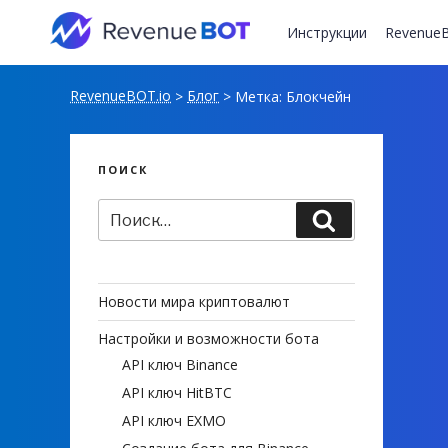
Перейти
к
Инструкции
RevenueB
содержимому
RevenueBOT.io
Блог
>
>
Метка:
Блокчейн
ПОИСК
Искать:
Поиск
Новости мира криптовалют
Настройки и возможности бота
API ключ Binance
API ключ HitBTC
API ключ EXMO