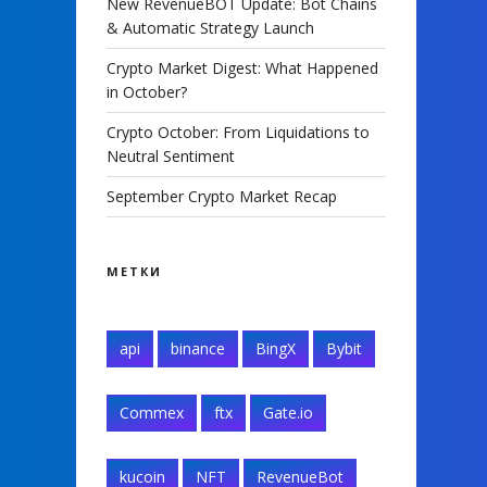
New RevenueBOT Update: Bot Chains
& Automatic Strategy Launch
Crypto Market Digest: What Happened
in October?
Crypto October: From Liquidations to
Neutral Sentiment
September Crypto Market Recap
МЕТКИ
api
binance
BingX
Bybit
Commex
ftx
Gate.io
kucoin
NFT
RevenueBot