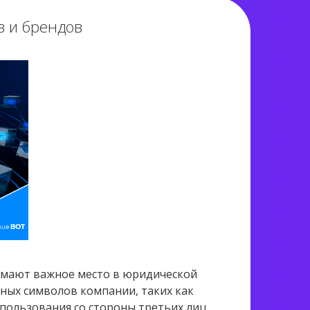
в и брендов
имают важное место в юридической
ных символов компании, таких как
пользования со стороны третьих лиц.