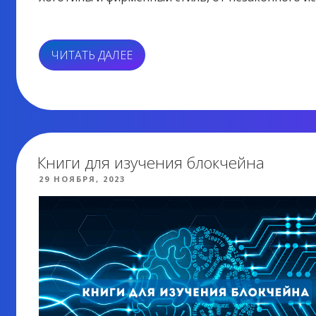
«БЛОКЧЕЙН
ЧИТАТЬ ДАЛЕЕ
КАК
ЗАЩИТА
ТОВАРНЫХ
ЗНАКОВ
И
БРЕНДОВ»
Книги для изучения блокчейна
ОПУБЛИКОВАНО
29 НОЯБРЯ, 2023