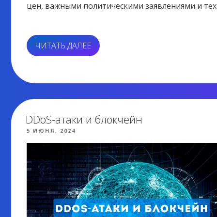
цен, важными политическими заявлениями и те
«ТРАМП,
ЧИТАТЬ ДАЛЕЕ
РОСТ
BTC
И
НОВИНКИ
ОТ
REVENUEBOT»
DDoS-атаки и блокчейн
ОПУБЛИКОВАНО
5 ИЮНЯ, 2024