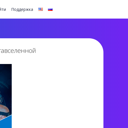
йти
Поддержка
етавселенной