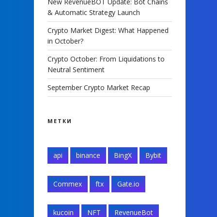
New RevenueBOT Update: Bot Chains
& Automatic Strategy Launch
Crypto Market Digest: What Happened
in October?
Crypto October: From Liquidations to
Neutral Sentiment
September Crypto Market Recap
МЕТКИ
api
binance
BingX
Bybit
Commex
ftx
Gate.io
kucoin
NFT
RevenueBot