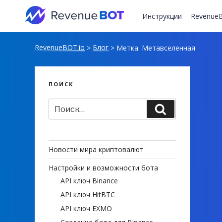
Перейти
к
Инструкции
RevenueB
содержимому
RevenueBOT.io
Блог
>
>
Метка:
Метавселенная
ПОИСК
Искать:
Поиск
Новости мира криптовалют
Настройки и возможности бота
API ключ Binance
API ключ HitBTC
API ключ EXMO