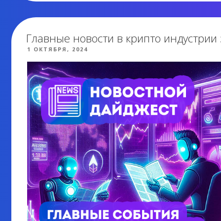
КРИПТОВАЛЮТ:
СОБЫТИЯ,
ВОЛАТИЛЬНОСТЬ,
Главные новости в крипто индустрии 
ТОП
ОПУБЛИКОВАНО
1 ОКТЯБРЯ, 2024
МОНЕТЫ
И
ПРОГНОЗЫ»