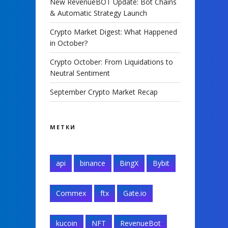
New RevenueBOT Update: Bot Chains
& Automatic Strategy Launch
Crypto Market Digest: What Happened
in October?
Crypto October: From Liquidations to
Neutral Sentiment
September Crypto Market Recap
МЕТКИ
api
binance
BingX
Bybit
Commex
ftx
Gate.io
kucoin
NFT
RevenueBot