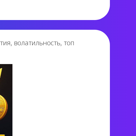
2 022 views
ия, волатильность, топ