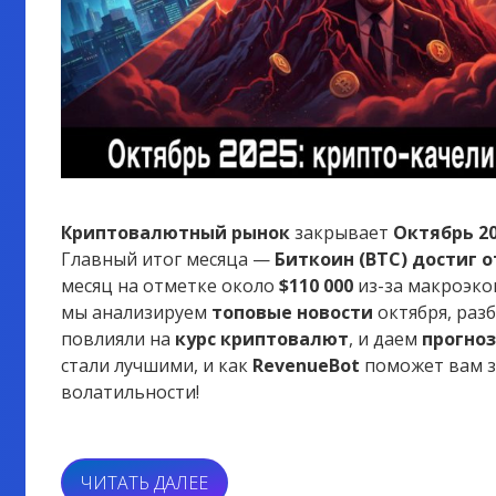
Криптовалютный рынок
закрывает
Октябрь 2
Главный итог месяца —
Биткоин (BTC) достиг 
месяц на отметке около
$110 000
из-за макроэко
мы анализируем
топовые новости
октября, раз
повлияли на
курс криптовалют
, и даем
прогноз
стали лучшими, и как
RevenueBot
поможет вам з
волатильности!
«НОВОСТНОЙ
ЧИТАТЬ ДАЛЕЕ