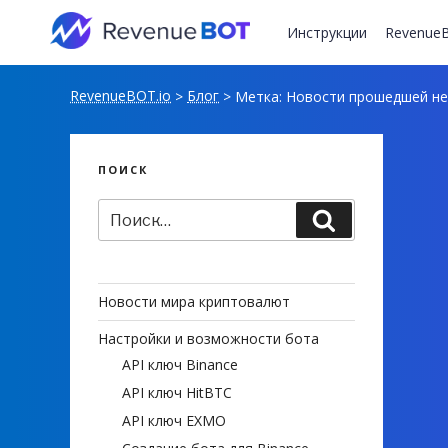
Перейти
к
Инструкции
RevenueB
содержимому
RevenueBOT.io
Блог
>
>
Метка:
Новости прошедшей не
ПОИСК
Искать:
Поиск
Новости мира криптовалют
Настройки и возможности бота
API ключ Binance
API ключ HitBTC
API ключ EXMO