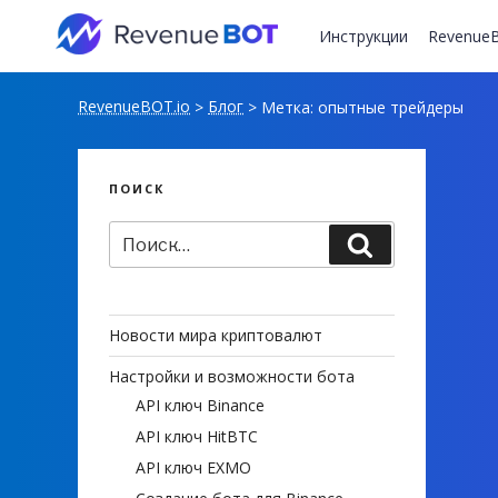
Перейти
к
Инструкции
RevenueB
содержимому
RevenueBOT.io
Блог
>
>
Метка:
опытные трейдеры
ПОИСК
Искать:
Поиск
Новости мира криптовалют
Настройки и возможности бота
API ключ Binance
API ключ HitBTC
API ключ EXMO