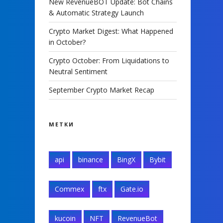
New RevenueBOT Update: Bot Chains
& Automatic Strategy Launch
Crypto Market Digest: What Happened
in October?
Crypto October: From Liquidations to
Neutral Sentiment
September Crypto Market Recap
МЕТКИ
api
binance
BingX
Bybit
Commex
ftx
Gate.io
kucoin
NFT
RevenueBot