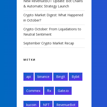
New RevenueBOT Update: Bot Chains
& Automatic Strategy Launch
Crypto Market Digest: What Happened
in October?
Crypto October: From Liquidations to
Neutral Sentiment
September Crypto Market Recap
МЕТКИ
api
binance
BingX
Bybit
Commex
ftx
Gate.io
kucoin
NFT
RevenueBot