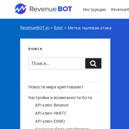
Перейти
к
Инструкции
RevenueB
содержимому
RevenueBOT.io
Блог
>
>
Метка:
пылевая атака
ПОИСК
Искать:
Поиск
Новости мира криптовалют
Настройки и возможности бота
API ключ Binance
API ключ HitBTC
API ключ EXMO