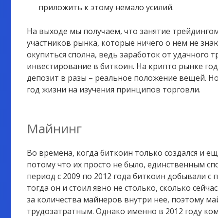
приложить к этому немало усилий.
На выходе мы получаем, что занятие трейдинго
участников рынка, которые ничего о нем не зна
окупиться сполна, ведь заработок от удачного 
инвестирование в биткоин. На крипто рынке го
депозит в разы – реальное положение вещей. Но
год жизни на изучения принципов торговли.
Майнинг
Во времена, когда биткоин только создался и ещ
потому что их просто не было, единственным спо
период с 2009 по 2012 года биткоин добывали с
тогда он и стоил явно не столько, сколько сейча
за количества майнеров внутри нее, поэтому ма
трудозатратным. Однако именно в 2012 году комп