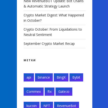
New RevenueBOT Update: Bot Chains
& Automatic Strategy Launch
Crypto Market Digest: What Happened
in October?
Crypto October: From Liquidations to
Neutral Sentiment
September Crypto Market Recap
МЕТКИ
api
binance
BingX
Bybit
Commex
ftx
Gate.io
kucoin
NFT
RevenueBot