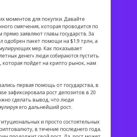
хих моментов для покупки. Давайте
ного смягчения, которая проводится по
м прямо заявляют главы государств. За
л одобрен пакет помощи на $1.9 трлн, а
имулирующих мер. Как показывает
летных денег» люди собираются пустить
, которая пойдет на крипто рынок, нам
вались первая помощь от государства, в
ase зафиксировала рост депозитов в 20
можно сделать вывод, что люди
мулируя его дальнейший рост.
ституциональных и просто состоятельных
иптовалюту, в течение последнего года.
оин продолжит свой рост. Да, рост может