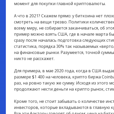
момент для покупки главной криптовалюты.
А что в 2021? Скажем прямо: у биткоина нет пло
смотреть на вещи трезво. Политики количествен
всему миру, не собирается заканчиваться, об это
пример можно взять США, где в начале марта бы
сразу после началась подготовка следующих ст
статистика, порядка 30% так называемых «верто
на финансовые рынки. Разумеется, точной суммы
никто не расскажет.
Для примера, в мае 2020 года, когда в США выда
размере $1 400 на человека, крипто биржа Coinb
раз, на ровно такую же сумму. Исходя из этого 
продолжают нести деньги на крипто рынок, сти
Кроме того, не стоит забывать о количестве ин
инвесторов, которые вкладываются в главную кр
Все эти факторы говорят об одном: цена на битк