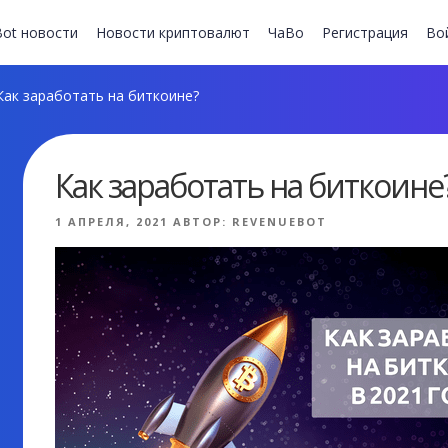
ot новости
Новости криптовалют
ЧаВо
Регистрация
Во
ак заработать на биткоине?
Как заработать на биткоине
ОПУБЛИКОВАНО
1 АПРЕЛЯ, 2021
АВТОР:
REVENUEBOT