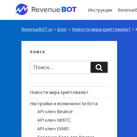
Перейти
к
Инструкции
RevenueB
содержимому
RevenueBOT.io
Блог
Новости мира криптовалют
К
>
>
>
ПОИСК
Искать:
Поиск
Новости мира криптовалют
Настройки и возможности бота
API ключ Binance
API ключ HitBTC
API ключ EXMO