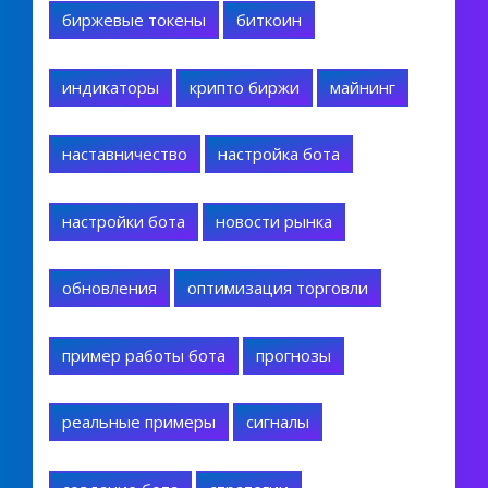
биржевые токены
биткоин
индикаторы
крипто биржи
майнинг
наставничество
настройка бота
настройки бота
новости рынка
обновления
оптимизация торговли
пример работы бота
прогнозы
реальные примеры
сигналы