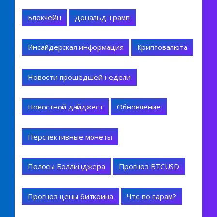
Блокчейн
Дональд Трамп
Инсайдерская информация
Криптовалюта
Новости прошедшей недели
Новостной дайджест
Обновление
Перспективные монеты
Полосы Боллинджера
Прогноз BTCUSD
Прогноз цены биткоина
Что по парам?