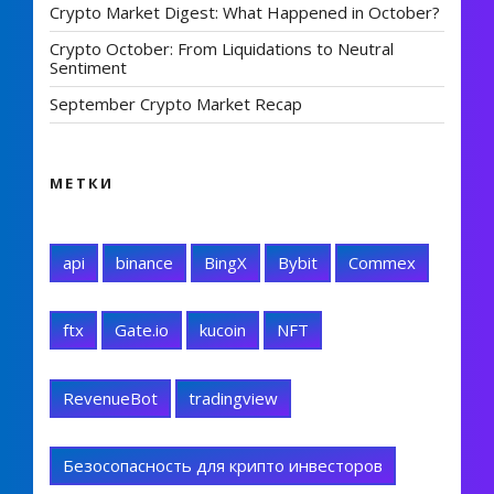
Crypto Market Digest: What Happened in October?
Crypto October: From Liquidations to Neutral
Sentiment
September Crypto Market Recap
МЕТКИ
api
binance
BingX
Bybit
Commex
ftx
Gate.io
kucoin
NFT
RevenueBot
tradingview
Безосопасность для крипто инвесторов