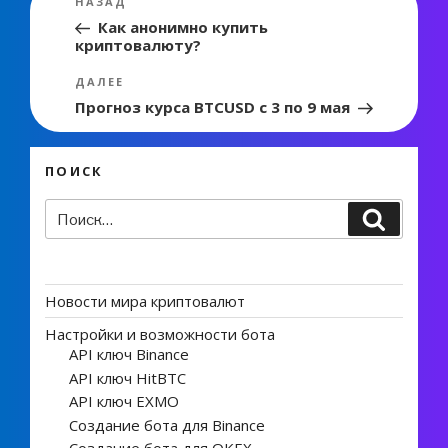
Предыдущая
НАЗАД
по
запись:
Как анонимно купить
криптовалюту?
записям
Следующая
ДАЛЕЕ
запись
Прогноз курса BTCUSD с 3 по 9 мая
ПОИСК
Искать:
Поиск
Новости мира криптовалют
Настройки и возможности бота
API ключ Binance
API ключ HitBTC
API ключ EXMO
Создание бота для Binance