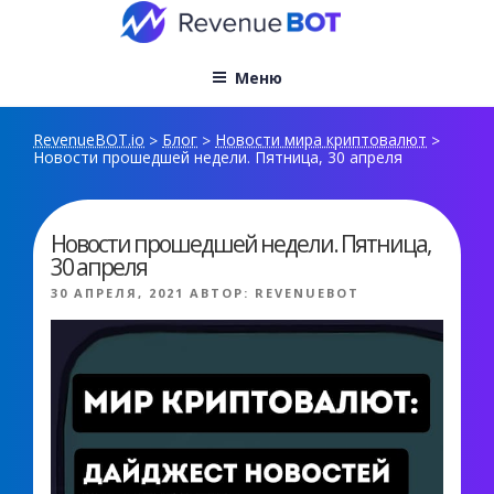
Перейти
к
содержимому
Меню
RevenueBOT.io
Блог
Новости мира криптовалют
>
>
>
Новости прошедшей недели. Пятница, 30 апреля
Новости прошедшей недели. Пятница,
30 апреля
ОПУБЛИКОВАНО
30 АПРЕЛЯ, 2021
АВТОР:
REVENUEBOT