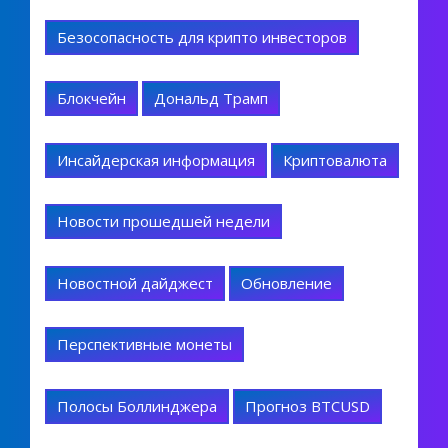
Безосопасность для крипто инвесторов
Блокчейн
Дональд Трамп
Инсайдерская информация
Криптовалюта
Новости прошедшей недели
Новостной дайджест
Обновление
Перспективные монеты
Полосы Боллинджера
Прогноз BTCUSD