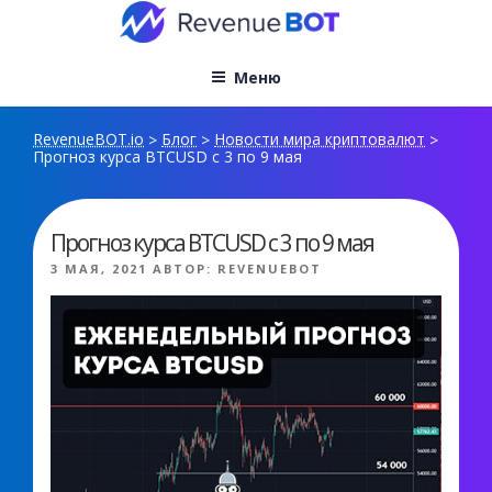
Перейти
к
содержимому
Меню
RevenueBOT.io
Блог
Новости мира криптовалют
>
>
>
Прогноз курса BTCUSD с 3 по 9 мая
Прогноз курса BTCUSD с 3 по 9 мая
ОПУБЛИКОВАНО
3 МАЯ, 2021
АВТОР:
REVENUEBOT