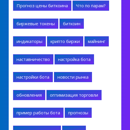
Прогноз цены биткоина
Что по парам?
биржевые токены
биткоин
индикаторы
крипто биржи
майнинг
наставничество
настройка бота
настройки бота
новости рынка
обновления
оптимизация торговли
пример работы бота
прогнозы