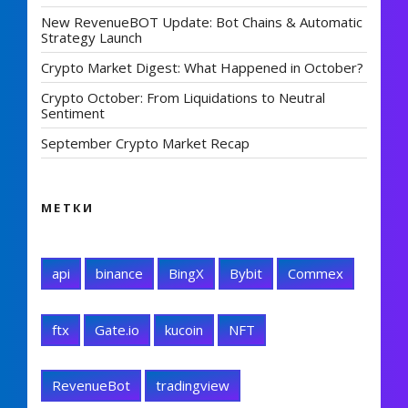
New RevenueBOT Update: Bot Chains & Automatic
Strategy Launch
Crypto Market Digest: What Happened in October?
Crypto October: From Liquidations to Neutral
Sentiment
September Crypto Market Recap
МЕТКИ
api
binance
BingX
Bybit
Commex
ftx
Gate.io
kucoin
NFT
RevenueBot
tradingview