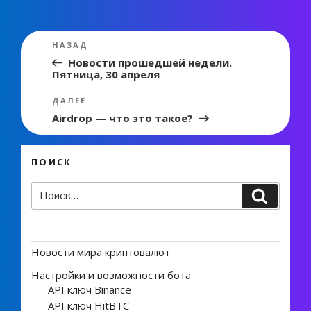
Навигация
Предыдущая
НАЗАД
по
запись:
Новости прошедшей недели.
Пятница, 30 апреля
записям
Следующая
ДАЛЕЕ
запись
Airdrop — что это такое?
ПОИСК
Искать:
Поиск
Новости мира криптовалют
Настройки и возможности бота
API ключ Binance
API ключ HitBTC