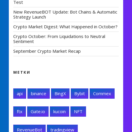
Test
New RevenueBOT Update: Bot Chains & Automatic
Strategy Launch
Crypto Market Digest: What Happened in October?
Crypto October: From Liquidations to Neutral
Sentiment
September Crypto Market Recap
МЕТКИ
api
binance
BingX
Bybit
Commex
ftx
Gate.io
kucoin
NFT
RevenueBot
tradingview