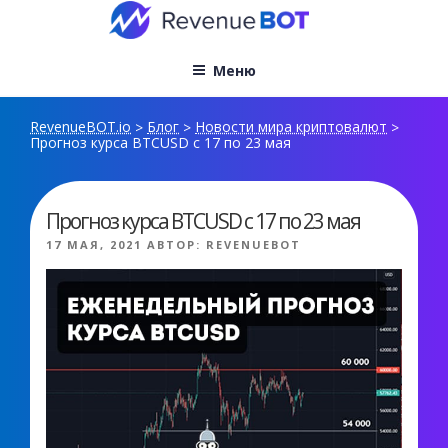
Перейти
к
содержимому
Меню
RevenueBOT.io
Блог
Новости мира криптовалют
>
>
>
Прогноз курса BTCUSD с 17 по 23 мая
Прогноз курса BTCUSD с 17 по 23 мая
ОПУБЛИКОВАНО
17 МАЯ, 2021
АВТОР:
REVENUEBOT