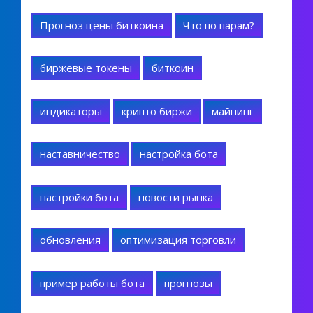
Прогноз цены биткоина
Что по парам?
биржевые токены
биткоин
индикаторы
крипто биржи
майнинг
наставничество
настройка бота
настройки бота
новости рынка
обновления
оптимизация торговли
пример работы бота
прогнозы