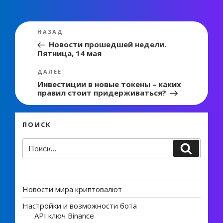
Навигация
Предыдущая
НАЗАД
по
запись:
Новости прошедшей недели.
Пятница, 14 мая
записям
Следующая
ДАЛЕЕ
запись
Инвестиции в новые токены – каких
правил стоит придерживаться?
ПОИСК
Искать:
Поиск
Новости мира криптовалют
Настройки и возможности бота
API ключ Binance