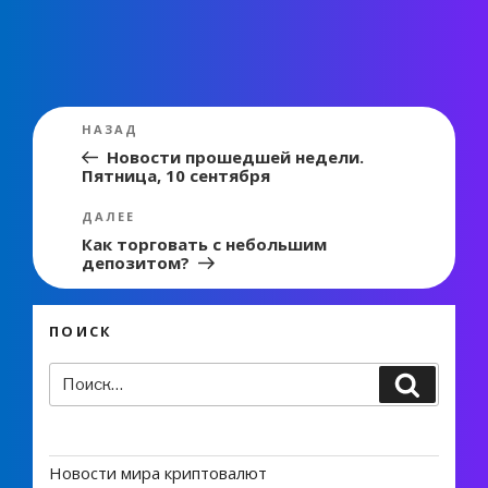
Навигация
Предыдущая
НАЗАД
по
запись:
Новости прошедшей недели.
Пятница, 10 сентября
записям
Следующая
ДАЛЕЕ
запись
Как торговать с небольшим
депозитом?
ПОИСК
Искать:
Поиск
Новости мира криптовалют