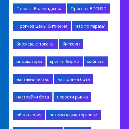
Полосы Боллинджера
Прогноз BTCUSD
Прогноз цены биткоина
Что по парам?
биржевые токены
биткоин
индикаторы
крипто биржи
майнинг
наставничество
настройка бота
настройки бота
новости рынка
обновления
оптимизация торговли