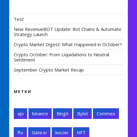
Test
New RevenueBOT Update: Bot Chains & Automatic
Strategy Launch
Crypto Market Digest: What Happened in October?
Crypto October: From Liquidations to Neutral
Sentiment
September Crypto Market Recap
МЕТКИ
api
binance
BingX
Bybit
Commex
ftx
Gate.io
kucoin
NFT