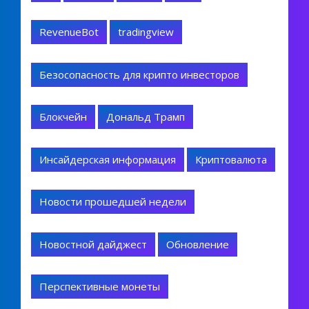
RevenueBot
tradingview
Безосопасность для крипто инвесторов
Блокчейн
Дональд Трамп
Инсайдерская информация
Криптовалюта
Новости прошедшей недели
Новостной дайджест
Обновление
Перспективные монеты