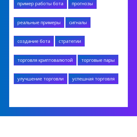
пример работы бота
прогнозы
реальные примеры
сигналы
создание бота
стратегии
торговля криптовалютой
торговые пары
улучшение торговли
успешная торговля