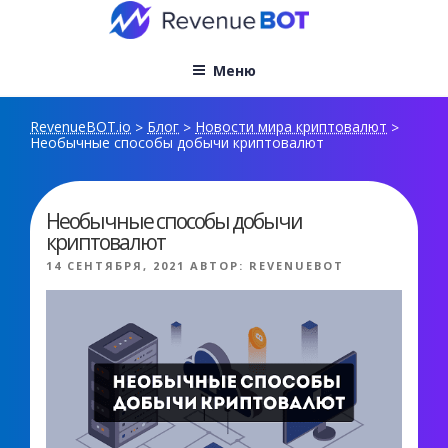
Перейти
к
содержимому
Меню
RevenueBOT.io
Блог
Новости мира криптовалют
>
>
>
Необычные способы добычи криптовалют
Необычные способы добычи
криптовалют
ОПУБЛИКОВАНО
14 СЕНТЯБРЯ, 2021
АВТОР:
REVENUEBOT