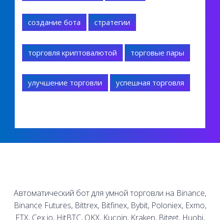
создание бота
стратегии
торговля криптовалютой
торговые пары
улучшение торговли
успешная торговля
Автоматический бот для умной торговли на Binance,
Binance Futures, Bittrex, Bitfinex, Bybit, Poloniex, Exmo,
FTX, Cex.io, HitBTC, OKX, Kucoin, Kraken, Bitget, Huobi,