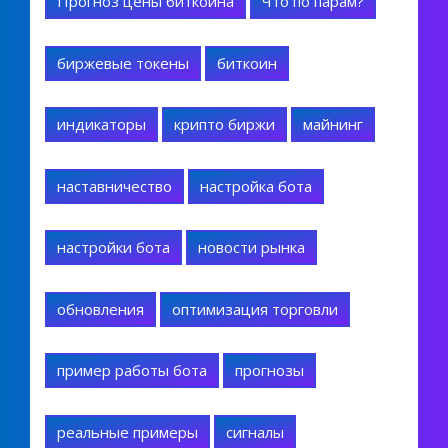
Прогноз цены биткоина
Что по парам?
биржевые токены
биткоин
индикаторы
крипто биржи
майнинг
наставничество
настройка бота
настройки бота
новости рынка
обновления
оптимизация торговли
пример работы бота
прогнозы
реальные примеры
сигналы