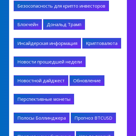
Безосопасность для крипто инвесторов
Блокчейн
Дональд Трамп
Инсайдерская информация
Криптовалюта
Новости прошедшей недели
Новостной дайджест
Обновление
Перспективные монеты
Полосы Боллинджера
Прогноз BTCUSD