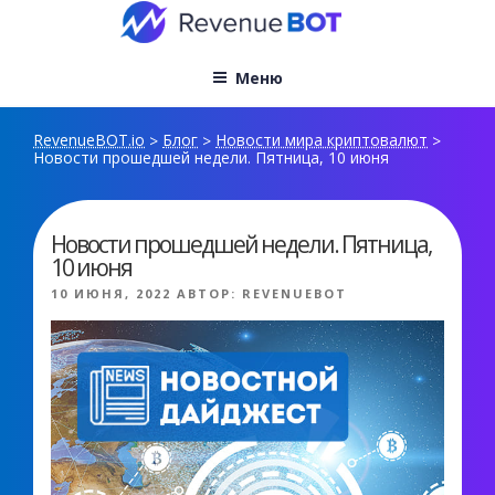
Перейти
к
содержимому
Меню
RevenueBOT.io
Блог
Новости мира криптовалют
>
>
>
Новости прошедшей недели. Пятница, 10 июня
Новости прошедшей недели. Пятница,
10 июня
ОПУБЛИКОВАНО
10 ИЮНЯ, 2022
АВТОР:
REVENUEBOT