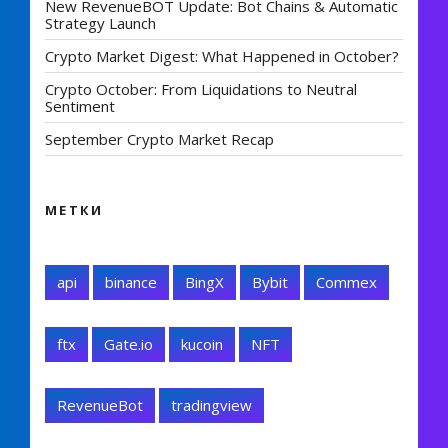
New RevenueBOT Update: Bot Chains & Automatic
Strategy Launch
Crypto Market Digest: What Happened in October?
Crypto October: From Liquidations to Neutral
Sentiment
September Crypto Market Recap
МЕТКИ
api
binance
BingX
Bybit
Commex
ftx
Gate.io
kucoin
NFT
RevenueBot
tradingview