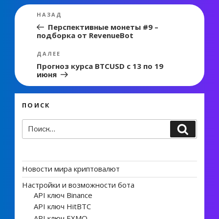
Навигация
Предыдущая
НАЗАД
по
запись:
Перспективные монеты #9 –
подборка от RevenueBot
записям
Следующая
ДАЛЕЕ
запись
Прогноз курса BTCUSD с 13 по 19
июня
ПОИСК
Искать:
Поиск
Новости мира криптовалют
Настройки и возможности бота
API ключ Binance
API ключ HitBTC
API ключ EXMO