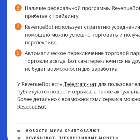
Наличие реферальной программы RevenueBot 
прибегая к трейдингу;
RevenueBot использует стратегию усреднения 
помощью можно успешно торговать и получа
перспективе;
Автоматическое переключение торговой пары
торговли всегда. Бот сам переключится на др
не будет возможности для заработка.
У RevenueBot есть
Telegram-чат
для пользовател
публикуются новости сервиса, а также актуальн
Более детально с возможностями сервиса можн
RevenueBot
.
РУБРИКИ
НОВОСТИ МИРА КРИПТОВАЛЮТ
МЕТКИ
REVENUEBOT
,
ПЕРСПЕКТИВНЫЕ МОНЕТЫ