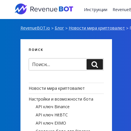
Перейти
к
Инструкции
RevenueB
содержимому
RevenueBOT.io
Блог
Новости мира криптовалют
П
>
>
>
ПОИСК
Искать:
Поиск
Новости мира криптовалют
Настройки и возможности бота
API ключ Binance
API ключ HitBTC
API ключ EXMO