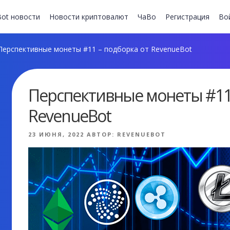
ot новости
Новости криптовалют
ЧаВо
Регистрация
Во
ерспективные монеты #11 – подборка от RevenueBot
Перспективные монеты #11 
RevenueBot
ОПУБЛИКОВАНО
23 ИЮНЯ, 2022
АВТОР:
REVENUEBOT