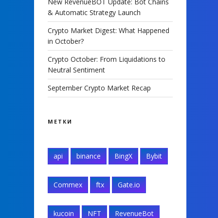
New RevenueBOT Update: Bot Chains
& Automatic Strategy Launch
Crypto Market Digest: What Happened
in October?
Crypto October: From Liquidations to
Neutral Sentiment
September Crypto Market Recap
МЕТКИ
api
binance
BingX
Bybit
Commex
ftx
Gate.io
kucoin
NFT
RevenueBot