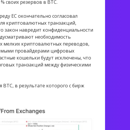
1% своих резервов в BTC.
среду ЕС окончательно согласовал
для криптовалютных транзакций,
что закон навредит конфиденциальности
едусматривают необходимость
ых мелких криптовалютных переводов,
уемыми провайдерами цифровых
астные кошельки будут исключены, что
нговых транзакций между физическими
 BTC, в результате которого с бирж