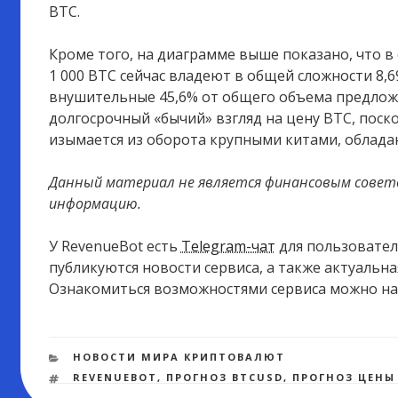
BTC.
Кроме того, на диаграмме выше показано, что в
1 000 BTC сейчас владеют в общей сложности 8,6
внушительные 45,6% от общего объема предлож
долгосрочный «бычий» взгляд на цену BTC, поск
изымается из оборота крупными китами, облад
Данный материал не является финансовым совет
информацию.
У RevenueBot есть
Telegram-чат
для пользовател
публикуются новости сервиса, а также актуальн
Ознакомиться возможностями сервиса можно н
РУБРИКИ
НОВОСТИ МИРА КРИПТОВАЛЮТ
МЕТКИ
REVENUEBOT
,
ПРОГНОЗ BTCUSD
,
ПРОГНОЗ ЦЕНЫ