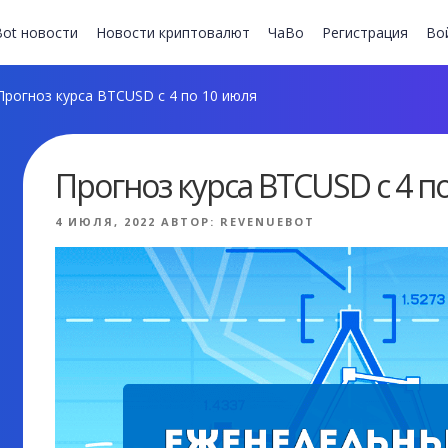
ot новости
Новости криптовалют
ЧаВо
Регистрация
Во
рогноз курса BTCUSD с 4 по 10 июля
Прогноз курса BTCUSD с 4 п
ОПУБЛИКОВАНО
4 ИЮЛЯ, 2022
АВТОР:
REVENUEBOT