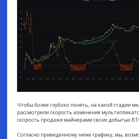
Чтобы более глубоко понять, на какой стадии м
рассмотрели скорость изменения мультипликат
скорость продажи майнерами своих добытых BT
Согласно приведенному ниже графику, мы, возм