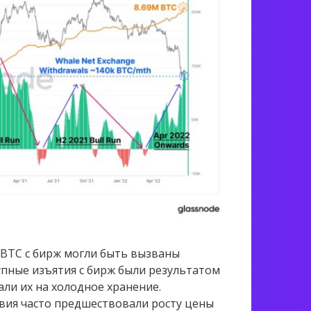
 BTC с бирж могли быть вызваны
упные изъятия с бирж были результатом
ли их на холодное хранение.
твия часто предшествовали росту цены