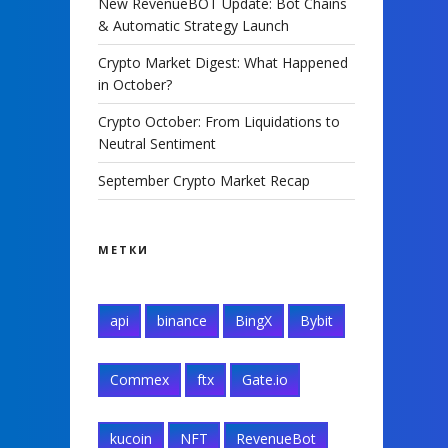
New RevenueBOT Update: Bot Chains
& Automatic Strategy Launch
Crypto Market Digest: What Happened
in October?
Crypto October: From Liquidations to
Neutral Sentiment
September Crypto Market Recap
МЕТКИ
api
binance
BingX
Bybit
Commex
ftx
Gate.io
kucoin
NFT
RevenueBot