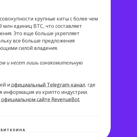
 совокупности крупные киты с более чем
9 млн единиц BTC, что составляет
ения. Это еще больше укрепляет
ольку все больше предложения
ающими силой владения.
ом и несет лишь ознакомительную
ей и
официальный Telegram-канал
, где
ая информация из крипто индустрии.
а
официальном сайте RevenueBot
.
1 994 views
 БИТКОИНА