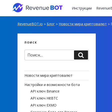
Перейти
к
Инструкции
RevenueB
содержимому
RevenueBOT.io
Блог
Новости мира криптовалют
П
>
>
>
ПОИСК
Искать:
Поиск
Новости мира криптовалют
Настройки и возможности бота
API ключ Binance
API ключ HitBTC
API ключ EXMO