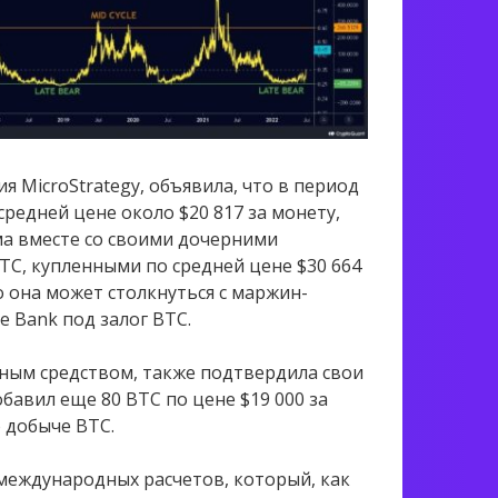
MicroStrategy, объявила, что в период
средней цене около $20 817 за монету,
ма вместе со своими дочерними
TC, купленными по средней цене $30 664
то она может столкнуться с маржин-
e Bank под залог BTC.
ным средством, также подтвердила свои
бавил еще 80 BTC по цене $19 000 за
 добыче BTC.
международных расчетов, который, как