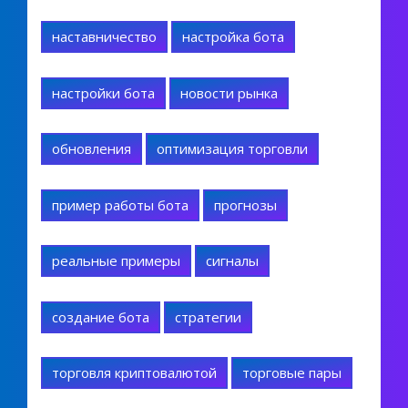
наставничество
настройка бота
настройки бота
новости рынка
обновления
оптимизация торговли
пример работы бота
прогнозы
реальные примеры
сигналы
создание бота
стратегии
торговля криптовалютой
торговые пары