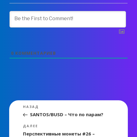
0
КОММЕНТАРИЕВ
Навигация
Предыдущая
НАЗАД
по
запись:
SANTOS/BUSD – Что по парам?
записям
Следующая
ДАЛЕЕ
запись
Перспективные монеты #26 –