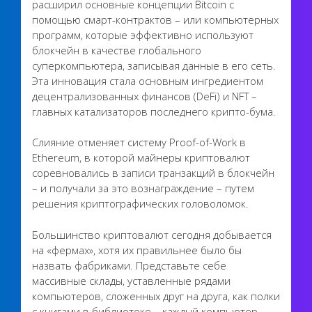
расширил основные концепции Bitcoin с
помощью смарт-контрактов – или компьютерных
программ, которые эффективно используют
блокчейн в качестве глобального
суперкомпьютера, записывая данные в его сеть.
Эта инновация стала основным ингредиентом
децентрализованных финансов (DeFi) и NFT –
главных катализаторов последнего крипто-бума.
Слияние отменяет систему Proof-of-Work в
Ethereum, в которой майнеры криптовалют
соревновались в записи транзакций в блокчейн
– и получали за это вознаграждение – путем
решения криптографических головоломок.
Большинство криптовалют сегодня добывается
на «фермах», хотя их правильнее было бы
назвать фабриками. Представьте себе
массивные склады, уставленные рядами
компьютеров, сложенных друг на друга, как полки
с книгами в библиотеке – каждый компьютер