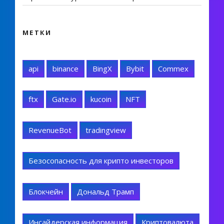
МЕТКИ
api
binance
BingX
Bybit
Commex
ftx
Gate.io
kucoin
NFT
RevenueBot
tradingview
Безосопасность для крипто инвесторов
Блокчейн
Дональд Трамп
Инсайдерская информация
Криптовалюта