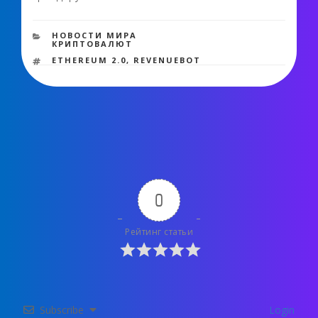
1 597 views
РУБРИКИ
НОВОСТИ МИРА
КРИПТОВАЛЮТ
МЕТКИ
ETHEREUM 2.0
,
REVENUEBOT
0
Рейтинг статьи
Subscribe
Login