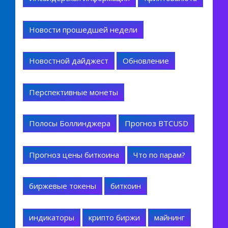
Новости прошедшей недели
Новостной дайджест
Обновление
Перспективные монеты
Полосы Боллинджера
Прогноз BTCUSD
Прогноз цены биткоина
Что по парам?
биржевые токены
биткоин
индикаторы
крипто биржи
майнинг