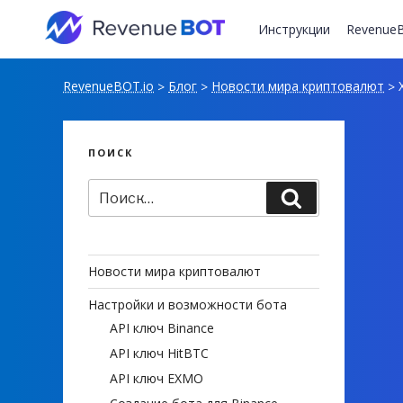
Перейти
к
Инструкции
RevenueB
содержимому
RevenueBOT.io
Блог
Новости мира криптовалют
X
>
>
>
ПОИСК
Искать:
Поиск
Новости мира криптовалют
Настройки и возможности бота
API ключ Binance
API ключ HitBTC
API ключ EXMO