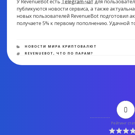
У RevenueBot есть
Telegram-чат
для пользовател
публикуются новости сервиса, а также актуальн
новых пользователей RevenueBot подготовил ак
получаете 5% к первому пополнению. Удачной т
РУБРИКИ
НОВОСТИ МИРА КРИПТОВАЛЮТ
МЕТКИ
REVENUEBOT
,
ЧТО ПО ПАРАМ?
0
Рейтинг ста