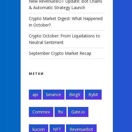
New RevenueBOT Update: Bot Chains
& Automatic Strategy Launch
Crypto Market Digest: What Happened
in October?
Crypto October: From Liquidations to
Neutral Sentiment
September Crypto Market Recap
МЕТКИ
api
binance
BingX
Bybit
Commex
ftx
Gate.io
kucoin
NFT
RevenueBot