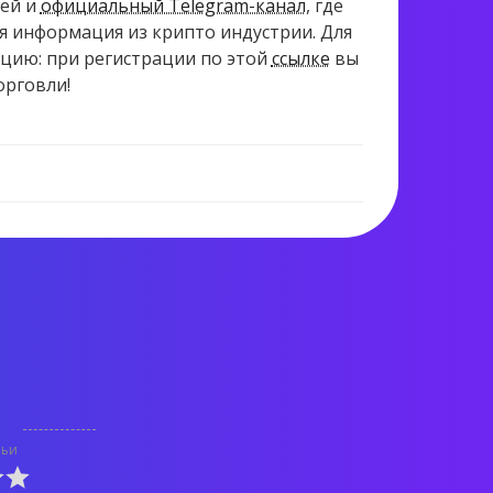
ей и
официальный Telegram-канал
, где
ая информация из крипто индустрии. Для
цию: при регистрации по этой
ссылке
вы
орговли!
1 243 views
тьи