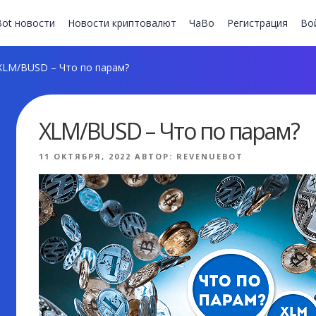
ot новости
Новости криптовалют
ЧаВо
Регистрация
Во
LM/BUSD – Что по парам?
XLM/BUSD – Что по парам?
ОПУБЛИКОВАНО
11 ОКТЯБРЯ, 2022
АВТОР:
REVENUEBOT