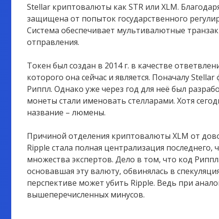
Stellar криптовалюты как STR или XLM. Благода
защищена от попыток государственного регулир
Система обеспечивает мультивалютные транзак
отправления.
Токен был создан в 2014 г. в качестве ответвлен
которого она сейчас и является. Поначалу Stella
Риппл. Однако уже через год для неё был разраб
монеты стали именовать стелларами. Хотя сегодн
название – люмены.
Причиной отделения криптовалюты XLM от дово
Ripple стала полная централизация последнего, 
множества экспертов. Дело в том, что код Рипп
основавшая эту валюту, обвинялась в спекуляциях 
перспективе может убить Ripple. Ведь при анало
вышеперечисленных минусов.