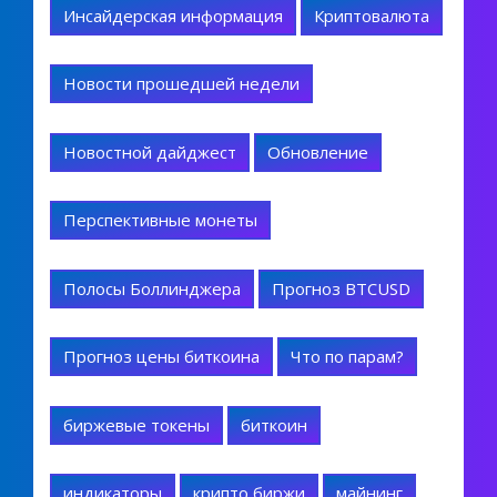
Инсайдерская информация
Криптовалюта
Новости прошедшей недели
Новостной дайджест
Обновление
Перспективные монеты
Полосы Боллинджера
Прогноз BTCUSD
Прогноз цены биткоина
Что по парам?
биржевые токены
биткоин
индикаторы
крипто биржи
майнинг