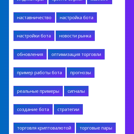
наставничество
настройка бота
настройки бота
новости рынка
обновления
оптимизация торговли
пример работы бота
прогнозы
реальные примеры
сигналы
создание бота
стратегии
торговля криптовалютой
торговые пары