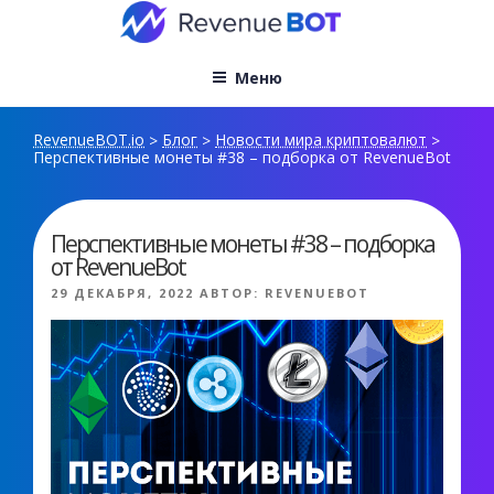
Перейти
к
содержимому
Меню
RevenueBOT.io
Блог
Новости мира криптовалют
>
>
>
Перспективные монеты #38 – подборка от RevenueBot
Перспективные монеты #38 – подборка
от RevenueBot
ОПУБЛИКОВАНО
29 ДЕКАБРЯ, 2022
АВТОР:
REVENUEBOT