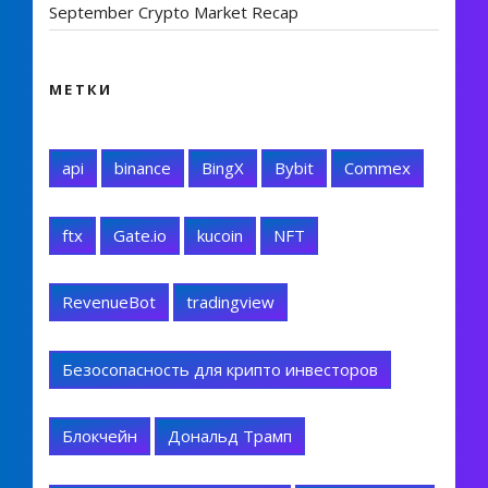
September Crypto Market Recap
МЕТКИ
api
binance
BingX
Bybit
Commex
ftx
Gate.io
kucoin
NFT
RevenueBot
tradingview
Безосопасность для крипто инвесторов
Блокчейн
Дональд Трамп