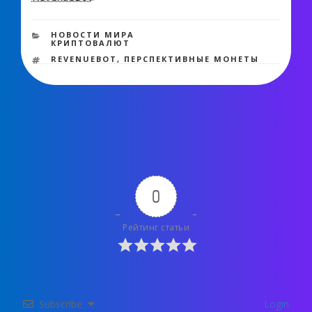
969 views
РУБРИКИ
НОВОСТИ МИРА
КРИПТОВАЛЮТ
МЕТКИ
REVENUEBOT
,
ПЕРСПЕКТИВНЫЕ МОНЕТЫ
0
Рейтинг статьи
Subscribe
Login