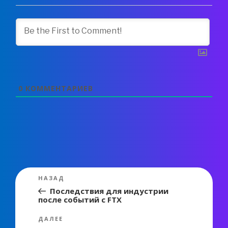
0
КОММЕНТАРИЕВ
Навигация
Предыдущая
НАЗАД
по
запись:
Последствия для индустрии
после событий с FTX
записям
Следующая
ДАЛЕЕ
запись