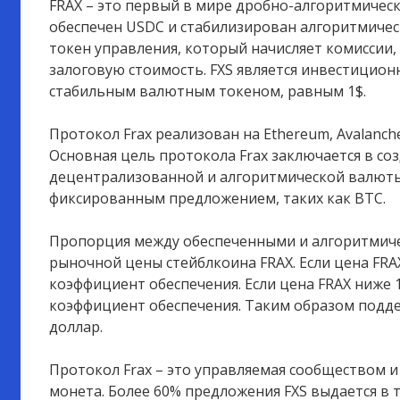
FRAX – это первый в мире дробно-алгоритмичес
обеспечен USDC и стабилизирован алгоритмически 
токен управления, который начисляет комиссии,
залоговую стоимость. FXS является инвестицион
стабильным валютным токеном, равным 1$.
Протокол Frax реализован на Ethereum, Avalanche
Основная цель протокола Frax заключается в с
децентрализованной и алгоритмической валюты,
фиксированным предложением, таких как BTC.
Пропорция между обеспеченными и алгоритмиче
рыночной цены стейблкоина FRAX. Если цена FRA
коэффициент обеспечения. Если цена FRAX ниже 
коэффициент обеспечения. Таким образом подде
доллар.
Протокол Frax – это управляемая сообществом и
монета. Более 60% предложения FXS выдается в 