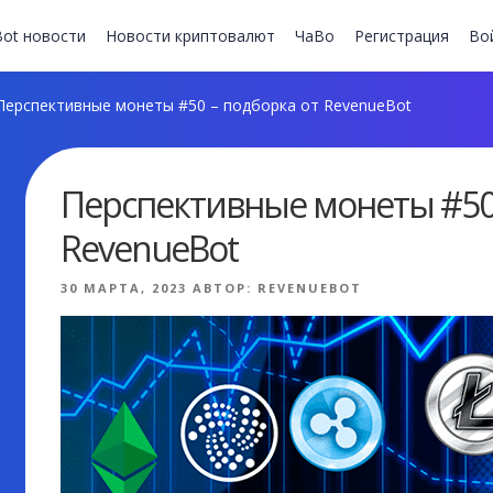
ot новости
Новости криптовалют
ЧаВо
Регистрация
Во
ерспективные монеты #50 – подборка от RevenueBot
Перспективные монеты #50 
RevenueBot
ОПУБЛИКОВАНО
30 МАРТА, 2023
АВТОР:
REVENUEBOT