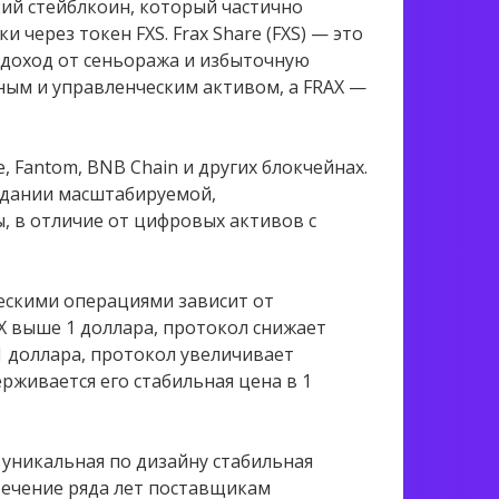
кий стейблкоин, который частично
через токен FXS. Frax Share (FXS) — это
 доход от сеньоража и избыточную
ным и управленческим активом, а FRAX —
, Fantom, BNB Chain и других блокчейнах.
оздании масштабируемой,
 в отличие от цифровых активов с
скими операциями зависит от
X выше 1 доллара, протокол снижает
1 доллара, протокол увеличивает
рживается его стабильная цена в 1
 уникальная по дизайну стабильная
течение ряда лет поставщикам