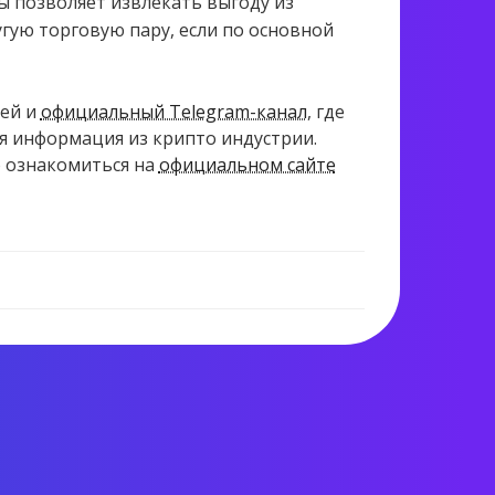
 позволяет извлекать выгоду из
угую торговую пару, если по основной
ей и
официальный Telegram-канал
, где
ая информация из крипто индустрии.
о ознакомиться на
официальном сайте
845 views