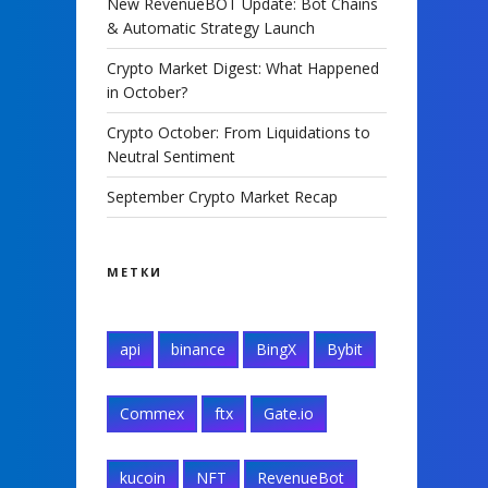
New RevenueBOT Update: Bot Chains
& Automatic Strategy Launch
Crypto Market Digest: What Happened
in October?
Crypto October: From Liquidations to
Neutral Sentiment
September Crypto Market Recap
МЕТКИ
api
binance
BingX
Bybit
Commex
ftx
Gate.io
kucoin
NFT
RevenueBot