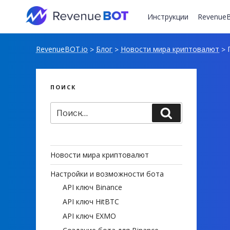
Перейти
к
Инструкции
RevenueB
содержимому
RevenueBOT.io
Блог
Новости мира криптовалют
П
>
>
>
ПОИСК
Искать:
Поиск
Новости мира криптовалют
Настройки и возможности бота
API ключ Binance
API ключ HitBTC
API ключ EXMO