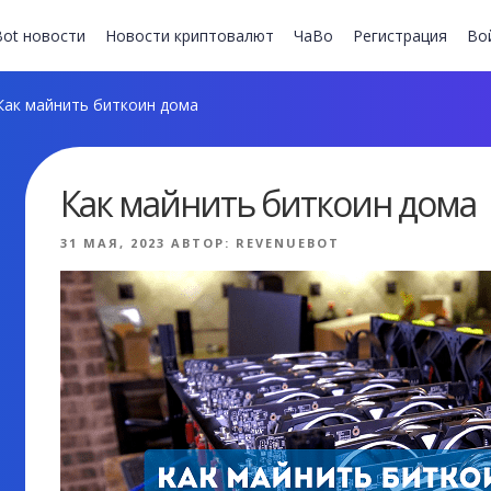
ot новости
Новости криптовалют
ЧаВо
Регистрация
Во
ак майнить биткоин дома
Как майнить биткоин дома
ОПУБЛИКОВАНО
31 МАЯ, 2023
АВТОР:
REVENUEBOT