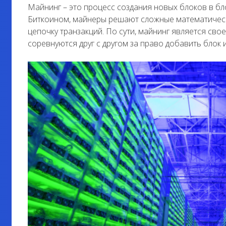
Майнинг – это процесс создания новых блоков в бло
Биткоином, майнеры решают сложные математическ
цепочку транзакций. По сути, майнинг является сво
соревнуются друг с другом за право добавить блок 