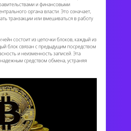
равительствами и финансовыми
ентрального органа власти. Это означает,
ать транзакции или вмешиваться в работу
кчейн состоит из цепочки блоков, каждый из
дый блок связан с предыдущим посредством
сность и неизменность записей. Эта
 надежным средством обмена, устраняя