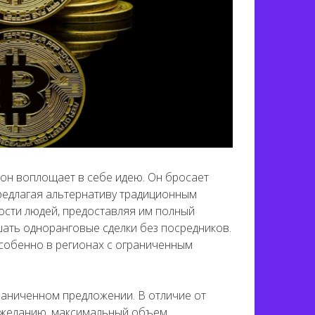
 он воплощает в себе идею. Он бросает
едлагая альтернативу традиционным
ости людей, предоставляя им полный
ать одноранговые сделки без посредников.
особенно в регионах с ограниченным
раниченном предложении. В отличие от
о желанию, максимальный объем