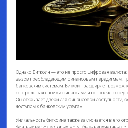
Однако Биткоин — это не просто цифровая валюта;
вызов преобладающим финансовым парадигмам, пр
банковским системам. Биткоин расширяет возможн
контроль над своими финансами и позволяя соверш
Он открывает двери для финансовой доступности, 
доступом к банковским услугам.
Уникальность биткоина также заключается в его ог
фиатных валют, которые могут быть напечатаны п