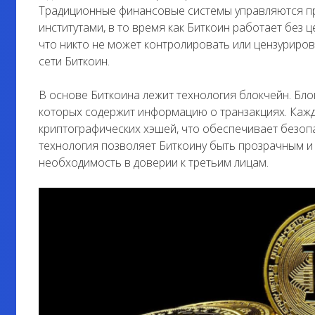
Традиционные финансовые системы управляются п
институтами, в то время как Биткоин работает без ц
что никто не может контролировать или цензуриров
сети Биткоин.
В основе Биткоина лежит технология блокчейн. Бло
которых содержит информацию о транзакциях. Каж
криптографических хэшей, что обеспечивает безопа
технология позволяет Биткоину быть прозрачным и
необходимость в доверии к третьим лицам.