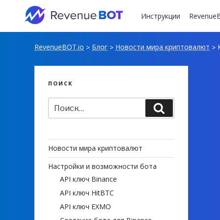
Перейти
к
Инструкции
RevenueB
содержимому
RevenueBOT.io
Блог
Новости мира криптовалют
К
>
>
>
ПОИСК
Искать:
Поиск
Новости мира криптовалют
Настройки и возможности бота
API ключ Binance
API ключ HitBTC
API ключ EXMO