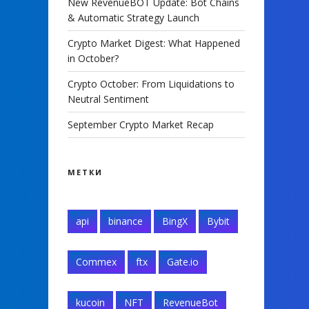
New RevenueBOT Update: Bot Chains
& Automatic Strategy Launch
Crypto Market Digest: What Happened
in October?
Crypto October: From Liquidations to
Neutral Sentiment
September Crypto Market Recap
МЕТКИ
api
binance
BingX
Bybit
Commex
ftx
Gate.io
kucoin
NFT
RevenueBot